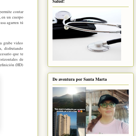
Salud!
permite contar
, en un cuerpo
casa agarren tú
ra grabe video
la, disfrutando
cesario que te
rizontales de
definición (HD)
De aventura por Santa Marta