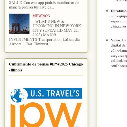
SALUD Con esta app podrás monitorear de
manera precisa tus niveles...
Durabilid
#IPW2023
con equipo
WHAT'S NEW &
súper comp
UPCOMING IN NEW YORK
cámara, es
CITY (UPDATED MAY 22,
2023) MAJOR
INVESTMENTS Transportation LaGuardia
Video.
Es 
Airport | East Elmhurst,...
digital de
cómodament
asegures 
calidad, s
Cubrimiento de prensa #IPW2025 Chicago
será neces
-Illinois