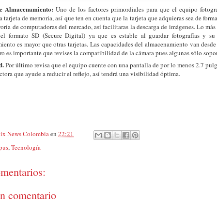
de Almacenamiento:
Uno de los factores primordiales para que el equipo fotogr
la tarjeta de memoria, así que ten en cuenta que la tarjeta que adquieras sea de for
oría de computadoras del mercado, así facilitaras la descarga de imágenes. Lo má
 el formato SD (Secure Digital) ya que es estable al guardar fotografías y s
ento es mayor que otras tarjetas. Las capacidades del almacenamiento van desde
o es importante que revises la compatibilidad de la cámara pues algunas sólo sopo
d.
Por último
revisa que el equipo cuente con una pantalla de por lo menos 2.7 pul
ctora que ayude a reducir el reflejo,
así tendrá una visibilidad óptima.
ix News Colombia
en
22:21
pus
,
Tecnología
mentarios:
un comentario