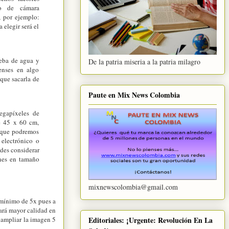
lo de cámara
, por ejemplo:
 elegir será el
ueba de agua y
De la patria miseria a la patria milagro
enses en algo
 que sacarla de
Paute en Mix News Colombia
egapíxeles de
de 45 x 60 cm,
o que podremos
 electrónico o
edes considerar
nes en tamaño
mixnewscolombia@gmail.com
mínimo de 5x pues a
dará mayor calidad en
 ampliar la imagen 5
Editoriales: ¡Urgente: Revolución En La