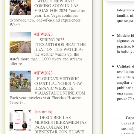
WHAT'S NEW AND
COMING SOON IN LAS
fotográfic
VEGAS FOR 2024 Year after
year, Las Vegas continues
familia, ni
to provide new, one-of-a-kind experiences.
que mejor s
Wheth...
#IPW2023
Modelo id
SPRING 2023
algunas c
#TEXASTODOS BEAT THE
práctico, 
HEAT ON THE WATER As
la bolsa y
the weather warms up, the
state's more than 11,000 rivers and streams
offer re...
Calidad 
resolució
#IPW2023
recuerda q
FLORIDA'S HISTORIC
ampliar e
COAST LAUNCHES NEW
publicarla
HISPANIC WEBSITE,
VIAJASTAUGUSTINE.COM
una cámar
Each year travelers visit Florida's Historic
poster 75 
Coast fr...
(sin título)
DESCUBRE LAS
Capa
·
MEJORES HERRAMIENTAS
través 
PARA CUIDAR TU
sus imá
BIENESTAR CON HUAWEI
veces si