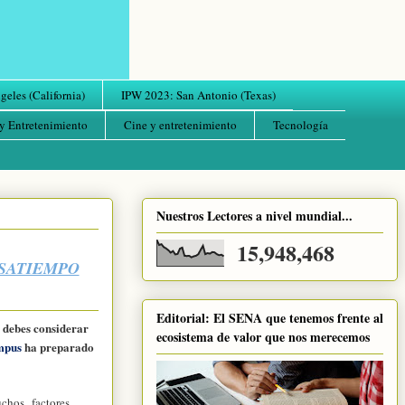
eles (California)
IPW 2023: San Antonio (Texas)
y Entretenimiento
Cine y entretenimiento
Tecnología
Nuestros Lectores a nivel mundial...
15,948,468
ASATIEMPO
Editorial: El SENA que tenemos frente al
debes considerar
ecosistema de valor que nos merecemos
mpus
ha preparado
chos factores