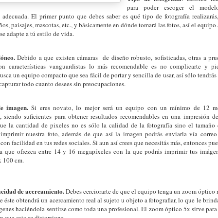
para poder escoger el mode
a adecuada. El primer punto que debes saber es qué tipo de fotografía realizarás
ños, paisajes, mascotas, etc., y básicamente en dónde tomará las fotos, así el equipo a
e adapte a tú estilo de vida.
óneo.
Debido a que existen cámaras de diseño robusto, sofisticadas, otras a pr
on características vanguardistas lo más recomendable es no complicarte y pi
busca un equipo compacto que sea fácil de portar y sencilla de usar, así sólo tendrás
 capturar todo cuanto desees sin preocupaciones.
de imagen.
Si eres novato, lo mejor será un equipo con un mínimo de 12 m
n, siendo suficientes para obtener resultados recomendables en una impresión 
ue la cantidad de pixeles no es sólo la calidad de la fotografía sino el tamañ
 imprimir nuestra foto, además de que así la imagen podrás enviarla vía correo
 con facilidad en tus redes sociales. Si aun así crees que necesitás más, entonces pu
a que ofrezca entre 14 y 16 megapíxeles con la que podrás imprimir tus imáge
x 100 cm.
cidad de acercamiento.
Debes cerciorarte de que el equipo
tenga un zoom óptico 
de éste obtendrá un acercamiento real al sujeto u objeto a fotografiar, lo que le brin
genes haciéndola sentirse como toda una profesional. El zoom óptico
5x sirve para
n que esta se distorsione.