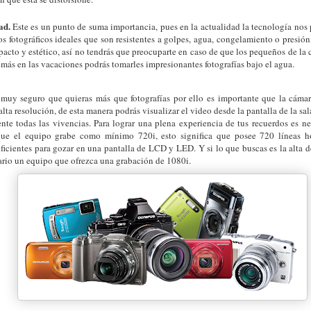
ad.
Este es un punto de suma importancia, pues en la actualidad la tecnología nos 
s fotográficos ideales que son resistentes a golpes, agua, congelamiento o presión
acto y estético, así no tendrás que preocuparte en caso de que los pequeños de la 
 más en las vacaciones podrás tomarles impresionantes fotografías bajo el agua.
muy seguro que quieras más que fotografías por ello es importante que la cáma
 alta resolución, de esta manera podrás visualizar el video desde la pantalla de la sa
e todas las vivencias. Para lograr una plena experiencia de tus recuerdos es ne
que el equipo grabe como mínimo 720i, esto significa que posee 720 líneas ho
uficientes para gozar en una pantalla de LCD y LED. Y si lo que buscas es la alta 
ario un equipo que ofrezca una grabación de 1080i.