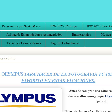
De aventura por Santa Marta
IPW 2025: Chicago
IPW 2024: Los Áng
Así nació: Emprendedores recomendados
Empresariales
Música 
Eventos y Convocatorias
Orgullo Colombiano
nio de 2013
OLYMPUS
E
PARA HACER DE LA FOTOGRAFÍA TU P
FAVORITO EN ESTAS VACACIONES
.
Antes de comprar una cámara 
estos sencillos consejos que
Oly
para ti:
Tipo de fotografía
. Existen mu