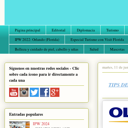
Página principal
Editorial
Diplomacia
Turismo
IPW 2022: Orlando (Florida)
Especial Turismo con Visit Florida
Belleza y cuidado de piel, cabello y uñas
Salud
Mascotas
martes, 11 de ju
Síguenos en nuestras redes sociales - Clic
sobre cada ícono para ir directamente a
cada una
TIPS D
Entradas populares
IPW 2024