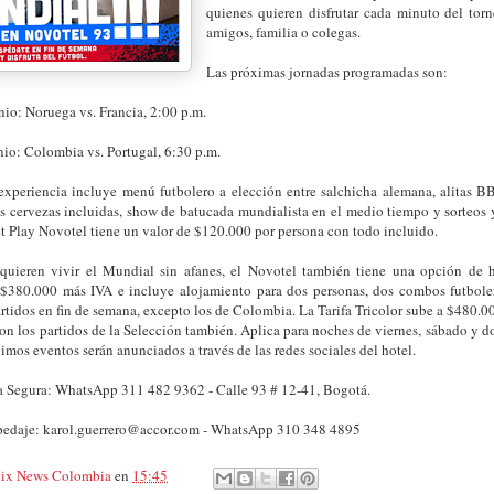
quienes quieren disfrutar cada minuto del to
amigos, familia o colegas.
Las próximas jornadas programadas son:
nio: Noruega vs. Francia, 2:00 p.m.
io: Colombia vs. Portugal, 6:30 p.m.
experiencia incluye menú futbolero a elección entre salchicha alemana, alitas B
s cervezas incluidas, show de batucada mundialista en el medio tiempo y sorteos 
et Play Novotel tiene un valor de $120.000 por persona con todo incluido.
quieren vivir el Mundial sin afanes, el Novotel también tiene una opción de h
$380.000 más IVA e incluye alojamiento para dos personas, dos combos futboler
artidos en fin de semana, excepto los de Colombia. La Tarifa Tricolor sube a $480.
on los partidos de la Selección también. Aplica para noches de viernes, sábado y
ximos eventos serán anunciados a través de las redes sociales del hotel.
a Segura: WhatsApp 311 482 9362 - Calle 93 # 12-41, Bogotá.
pedaje: karol.guerrero@accor.com - WhatsApp 310 348 4895
ix News Colombia
en
15:45