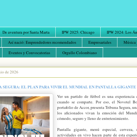
De aventura por Santa Marta
IPW 2025: Chicago
IPW 2024: Los Áng
Así nació: Emprendedores recomendados
Empresariales
Música 
Eventos y Convocatorias
Orgullo Colombiano
nio de 2026
A SEGURA: EL PLAN PARA VIVIR EL MUNDIAL EN PANTALLA GIGANTE
Ver un partido de fútbol es una experiencia 
cuando se comparte. Por eso, el Novotel Bo
portafolio de Accor, presenta Tribuna Segura, u
los aficionados vivan la emoción del Mund
cómodo, seguro y lleno de entretenimiento.
Pantalla gigante, menú especial, cerveza,
actividades en vivo hacen parte de esta exper