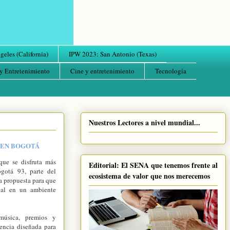
eles (California)
IPW 2023: San Antonio (Texas)
y Entretenimiento
Cine y entretenimiento
Tecnología
Nuestros Lectores a nivel mundial...
 EN BOGOTÁ
que se disfruta más
Editorial: El SENA que tenemos frente al
gotá 93, parte del
ecosistema de valor que nos merecemos
na propuesta para que
ial en un ambiente
 música, premios y
iencia diseñada para