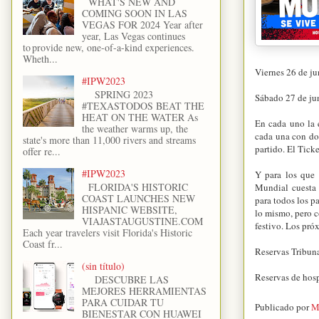
WHAT'S NEW AND
COMING SOON IN LAS
VEGAS FOR 2024 Year after
year, Las Vegas continues
to provide new, one-of-a-kind experiences.
Wheth...
Viernes 26 de ju
#IPW2023
SPRING 2023
Sábado 27 de jun
#TEXASTODOS BEAT THE
HEAT ON THE WATER As
En cada uno la 
the weather warms up, the
cada una con do
state's more than 11,000 rivers and streams
partido. El Tick
offer re...
#IPW2023
Y para los que 
FLORIDA'S HISTORIC
Mundial cuesta 
COAST LAUNCHES NEW
para todos los p
HISPANIC WEBSITE,
lo mismo, pero c
VIAJASTAUGUSTINE.COM
festivo. Los pró
Each year travelers visit Florida's Historic
Coast fr...
Reservas Tribun
(sin título)
Reservas de hos
DESCUBRE LAS
MEJORES HERRAMIENTAS
PARA CUIDAR TU
Publicado por
M
BIENESTAR CON HUAWEI