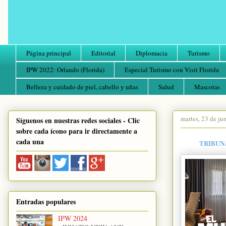
Página principal
Editorial
Diplomacia
Turismo
IPW 2022: Orlando (Florida)
Especial Turismo con Visit Florida
Belleza y cuidado de piel, cabello y uñas
Salud
Mascotas
martes, 23 de ju
Síguenos en nuestras redes sociales - Clic
sobre cada ícono para ir directamente a
cada una
TRIBUN
Entradas populares
IPW 2024