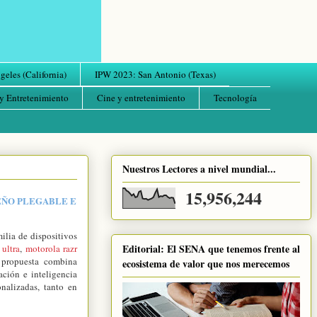
eles (California)
IPW 2023: San Antonio (Texas)
y Entretenimiento
Cine y entretenimiento
Tecnología
Nuestros Lectores a nivel mundial...
15,956,244
EÑO PLEGABLE E
lia de dispositivos
Editorial: El SENA que tenemos frente al
 ultra
,
motorola razr
 propuesta combina
ecosistema de valor que nos merecemos
ación e inteligencia
onalizadas, tanto en