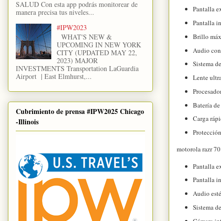
SALUD Con esta app podrás monitorear de
Pantalla e
manera precisa tus niveles...
Pantalla i
#IPW2023
WHAT'S NEW &
Brillo má
UPCOMING IN NEW YORK
Audio con
CITY (UPDATED MAY 22,
2023) MAJOR
Sistema d
INVESTMENTS Transportation LaGuardia
Airport | East Elmhurst,...
Lente ultr
Procesado
Batería de
Cubrimiento de prensa #IPW2025 Chicago
Carga rápi
-Illinois
Protección
motorola razr 70
Pantalla e
Pantalla 
Audio esté
Sistema de
Cámara int