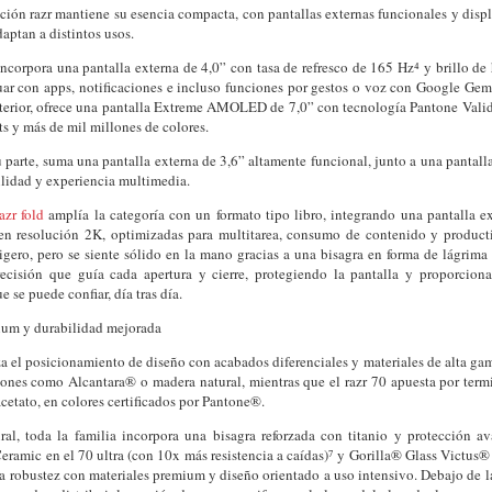
ión razr mantiene su esencia compacta, con pantallas externas funcionales y displ
aptan a distintos usos.
ncorpora una pantalla externa de 4,0” con tasa de refresco de 165 Hz⁴ y brillo de 
uar con apps, notificaciones e incluso funciones por gestos o voz con Google Gemi
nterior, ofrece una pantalla Extreme AMOLED de 7,0” con tecnología Pantone Val
ts y más de mil millones de colores.
su parte, suma una pantalla externa de 3,6” altamente funcional, junto a una pantall
ilidad y experiencia multimedia.
azr fold
amplía la categoría con un formato tipo libro, integrando una pantalla e
 en resolución 2K, optimizadas para multitarea, consumo de contenido y product
igero, pero se siente sólido en la mano gracias a una bisagra en forma de lágrima
ecisión que guía cada apertura y cierre, protegiendo la pantalla y proporciona
e se puede confiar, día tras día.
ium y durabilidad mejorada
a el posicionamiento de diseño con acabados diferenciales y materiales de alta gama
iones como Alcantara® o madera natural, mientras que el razr 70 apuesta por term
acetato, en colores certificados por Pantone®.
ural, toda la familia incorpora una bisagra reforzada con titanio y protección a
eramic en el 70 ultra (con 10x más resistencia a caídas)⁷ y Gorilla® Glass Victus® e
ta robustez con materiales premium y diseño orientado a uso intensivo. Debajo de l