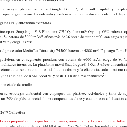
la integra plataformas como Google Gemini⁵, Microsoft Copilot y Perplex
úsqueda, generación de contenido y asistencia multitarea directamente en el dispos
gama alta y autonomía extendida
ra incorpora Snapdragon® 8 Elite, con CPU Qualcomm® Oryon y GPU Adreno, op
. Su batería de 5000 mAh¹² ofrece más de 36 horas de autonomía³, con carga rápid
0 W¹⁴ y carga inversa.
gra el procesador MediaTek Dimensity 7450X, batería de 4800 mAh¹⁷ y carga Turbo
e posiciona en el segmento premium con batería de 6000 mAh, carga de 80 W
 multitarea intensiva. La plataforma móvil Snapdragon® 8 Gen 5 ofrece un rendimi
mejorando el rendimiento, la calidad de la cámara y la eficiencia, todo al mismo 
21
yuda adicional de RAM Boost20, y hasta 1 TB de almacenamiento
.
omo eje de desarrollo
za su estrategia ambiental con empaques sin plástico, reciclables y tinta de so
a un 70% de plástico reciclado en componentes clave y cuentan con calificación e
a.
 26™ Collection
ta una propuesta única que fusiona diseño, innovación y la pasión por el fútbol
Por un lado, el motorola razr fold FIFA World Cup 26™ Collection redefine la categ