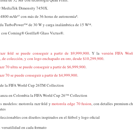
r MediaTek Dimensity 7450X.
 4800 mAh¹⁷ con más de 36 horas de autonomía³.
ida TurboPower™ de 30 W y carga inalámbrica de 15 W¹⁴.
n con Corning® Gorilla® Glass Victus®.
razr fold se puede conseguir a partir de $9,999,900
. Y la
versión FIFA Wo
, de colección, y con logo enchapado en oro, desde $10,299,900
.
azr 70 ultra se puede conseguir a partir de $6,999,900
.
azr 70 se puede conseguir a partir de $4,999,900
.
 de la FIFA World Cup 26TM Collection
lanza en Colombia la FIFA World Cup 26™ Collection
s modelos: motorola razr fold y
motorola edge 70 fusion
, con detalles premium c
ates
leccionables con diseños inspirados en el fútbol y logo oficial
 versatilidad en cada formato