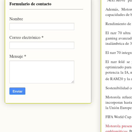
Formulario de contacto
Además, Motoro
capacidades de b
Nombre
Rendimiento de 
El razr 70 ult
*
Correo electrónico
gaming avanzado
inalámbrica de 3
El razr 70 inte
*
Mensaje
El razr fold s
optimizado para
potencia la IA, 
de RAM20 y la a
Sostenibilidad c
Motorola refuer
incorporan hast
la Unión Europe
FIFA World Cup
Motorola presen
emblemáticos
. 