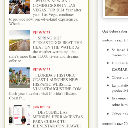
WHAT'S NEW AND
COMING SOON IN LAS
VEGAS FOR 2024 Year after
year, Las Vegas continues
to provide new, one-of-a-kind experiences.
Wheth...
Qué debes saber d
#IPW2023
SPRING 2023
motorola razr fo
#TEXASTODOS BEAT THE
HEAT ON THE WATER As
Se lanzó l
the weather warms up, the
diseñado p
state's more than 11,000 rivers and streams
offer re...
Fue clasi
DXOMARK, 
#IPW2023
FLORIDA'S HISTORIC
Ofrece una
COAST LAUNCHES NEW
HISPANIC WEBSITE,
La plataf
VIAJASTAUGUSTINE.COM
productivi
Each year travelers visit Florida's Historic
Coast fr...
Es compati
sobre la m
(sin título)
DESCUBRE LAS
Ofrece has
MEJORES HERRAMIENTAS
PARA CUIDAR TU
motorola razr 70
BIENESTAR CON HUAWEI