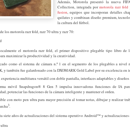
Además, Motorola presentó la nueva F
Collection, integrada por
motorola razr fold
fusion
, equipos que incorporan detalles ch
quilates y combinan diseño premium, tecnolo
la cultura del fútbol.
e los motorola razr fold, razr 70 ultra y razr 70:
ld
ocalmente el motorola razr fold, el primer dispositivo plegable tipo libro de la
ara maximizar la productividad y la creatividad.
ficado como el sistema de cámara n.º 1 en el segmento de los plegables a nivel
y también fue galardonado con la DXOMARK Gold Label por su excelencia en 
 experiencia multitarea versátil con doble pantalla, interfaces adaptables y diseños 
orma móvil Snapdragon® 8 Gen 5 impulsa innovadoras funciones de IA par
dad, potenciar las funciones de la cámara inteligente y mantener el orden.
ble con moto pen ultra para mayor precisión al tomar notas, dibujar y realizar tra
3
archa
.
ta siete años de actualizaciones del sistema operativo Android™ y actualizaciones
 ultra