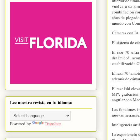
interior de titan
vuelva a su for
combinación con 
años de plegados
mundo con Corni
Cámaras con IA: 
El sistema de cá
El razr 70 ultr
dinámico⁸, aco
estabilización 
El razr 70 tambi
además de cámar
El razr fold el
MP², grabación 
angular con Mac
Lee nuestra revista en tu idioma:
Las funciones i
nuevas herramie
Powered by
Translate
Inteligencia arti
La experiencia s
“Next Move” para