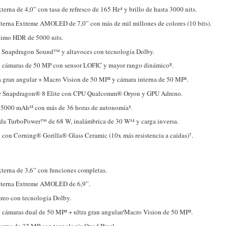
xterna de 4,0” con tasa de refresco de 165 Hz⁴ y brillo de hasta 3000 nits.
nterna Extreme AMOLED de 7,0” con más de mil millones de colores (10 bits).
ximo HDR de 5000 nits.
 Snapdragon Sound™ y altavoces con tecnología Dolby.
e cámaras de 50 MP con sensor LOFIC y mayor rango dinámico⁸.
a gran angular + Macro Vision de 50 MP² y cámara interna de 50 MP².
r Snapdragon® 8 Elite con CPU Qualcomm® Oryon y GPU Adreno.
 5000 mAh¹² con más de 36 horas de autonomía³.
da TurboPower™ de 68 W, inalámbrica de 30 W¹⁴ y carga inversa.
 con Corning® Gorilla® Glass Ceramic (10x más resistencia a caídas)⁷.
xterna de 3,6” con funciones completas.
interna Extreme AMOLED de 6,9”.
reo con tecnología Dolby.
 cámaras dual de 50 MP² + ultra gran angular/Macro Vision de 50 MP².
erna de 32 MP con tecnología Quad Pixel.