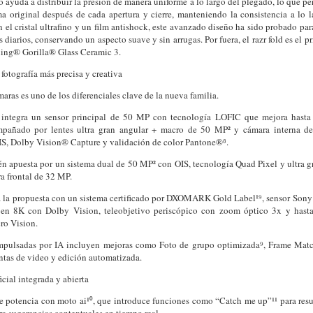
io ayuda a distribuir la presión de manera uniforme a lo largo del plegado, lo que pe
ma original después de cada apertura y cierre, manteniendo la consistencia a lo 
el cristal ultrafino y un film antishock, este avanzado diseño ha sido probado par
 diarios, conservando un aspecto suave y sin arrugas. Por fuera, el razr fold es el 
ng® Gorilla® Glass Ceramic 3.
fotografía más precisa y creativa
maras es uno de los diferenciales clave de la nueva familia.
a integra un sensor principal de 50 MP con tecnología LOFIC que mejora hasta 
mpañado por lentes ultra gran angular + macro de 50 MP² y cámara interna d
OIS, Dolby Vision® Capture y validación de color Pantone®⁶.
én apuesta por un sistema dual de 50 MP² con OIS, tecnología Quad Pixel y ultra g
a frontal de 32 MP.
eva la propuesta con un sistema certificado por DXOMARK Gold Label¹⁹, sensor S
en 8K con Dolby Vision, teleobjetivo periscópico con zoom óptico 3x y hasta
ro Vision.
mpulsadas por IA incluyen mejoras como Foto de grupo optimizada⁹, Frame Match
ntas de video y edición automatizada.
ficial integrada y abierta
e potencia con moto ai¹⁰, que introduce funciones como “Catch me up”¹¹ para resu
 sugerencias contextuales en tiempo real.