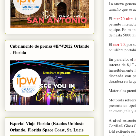
La nueva generac
tamaño que se ad
El
razr 70 ultra
i
permite interact
equipo. En su i
de hasta 5000 ni
El
razr 70
, por 
Cubrimiento de prensa #IPW2022 Orlando
equilibra portab
- Florida
En paralelo, el
r
interna de 8,1”
increíblemente l
diseñada con pr
duradera en la qu
Materiales prem
Motorola refuerz
presenta en opc
en cuero, tela y 
A nivel estruct
Especial Viaje Florida (Estados Unidos):
Gorilla® Glass C
Orlando, Florida Space Coast, St. Lucie
fold extiende es