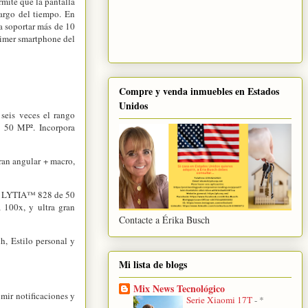
rmite que la pantalla
largo del tiempo. En
a soportar más de 10
primer smartphone del
Compre y venda inmuebles en Estados
Unidos
seis veces el rango
e 50 MP². Incorpora
ran angular + macro,
ony LYTIA™ 828 de 50
 100x, y ultra gran
Contacte a Érika Busch
, Estilo personal y
Mi lista de blogs
Mix News Tecnológico
mir notificaciones y
Serie Xiaomi 17T
-
*