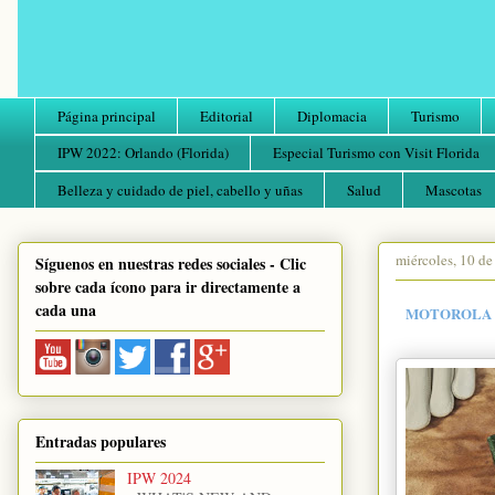
Página principal
Editorial
Diplomacia
Turismo
IPW 2022: Orlando (Florida)
Especial Turismo con Visit Florida
Belleza y cuidado de piel, cabello y uñas
Salud
Mascotas
miércoles, 10 de
Síguenos en nuestras redes sociales - Clic
sobre cada ícono para ir directamente a
cada una
MOTOROLA L
Entradas populares
IPW 2024