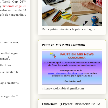
IFA World Cup 26™
y
motorola edge 70
apados en oro de 24
gía de vanguardia y
De la patria miseria a la patria milagro
 familia razr,
Paute en Mix News Colombia
 mundial según
1
imagen
.
flexibles.
a aumentar la
bajos creativos
mixnewscolombia@gmail.com
4
 de seguridad
.
Editoriales: ¡Urgente: Revolución En La