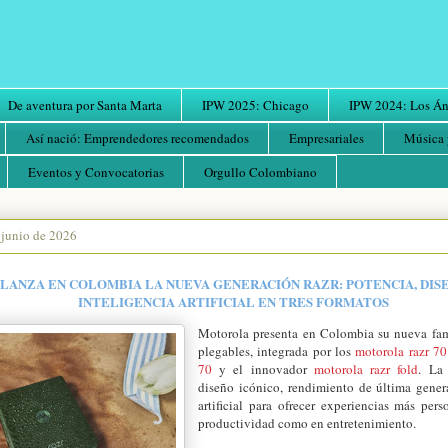
De aventura por Santa Marta
IPW 2025: Chicago
IPW 2024: Los Áng
Así nació: Emprendedores recomendados
Empresariales
Música 
Eventos y Convocatorias
Orgullo Colombiano
 junio de 2026
ANZA EN COLOMBIA LA NUEVA GENERACIÓN RAZR: POTENCIA, DIS
INTELIGENCIA ARTIFICIAL EN TRES FORMATOS
Motorola presenta en Colombia su nueva fami
plegables, integrada por los
motorola razr 70
70
y el innovador
motorola razr fold
. La
diseño icónico, rendimiento de última gener
artificial para ofrecer experiencias más pers
productividad como en entretenimiento.