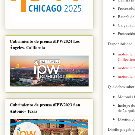
Procesado
Batería de
Carga ráp
Protecció
Cubrimiento de prensa #IPW2024 Los
Disponibilidad
Ángeles- California
motorola 
Collection
motorola r
motorola r
Qué debes saber
Motorola 
Cubrimiento de prensa #IPW2023 San
Incluye do
Antonio- Texas
de 24 quil
Diseños co
Diseño plegable: