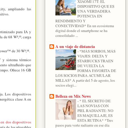
XIAOMI 17T: EL
DISPOSITIVO QUE ES
ity, ampliando las
UNA VERDADERA
itivo.
POTENCIA EN
RENDIMIENTO Y
CONECTIVIDAD* En un ecosistema
digital donde el smartphone se ha
timizado para IA y
consolidado ...
a de 68 W³,¹³, carga
A un viaje de distancia
Power™ de 30 W³,¹⁸.
-
*MÁS SORBOS, MÁS
VIAJES: DELTA Y
 y sistema térmico
STARBUCKS TRAEN
ento ultrafluido que
DE VUELTA LA
tiempo. Ofrece 16 GB
FORMA FAVORITA DE
LOS SOCIOS PARA ACUMULAR
MILLAS* A partir del 5 de agosto, los
socios elegi...
ja. Los dispositivos
Belleza en Mix News
nergética clase A en
-
* EL SECRETO DE
LAS NOVIAS CON
PIEL RADIANTE: NO
ES MAQUILLAJE, ES
ESTA RUTINA* *Tres
 en dos dispositivos
pasos para verte radiante en ese día
oría de los plegables