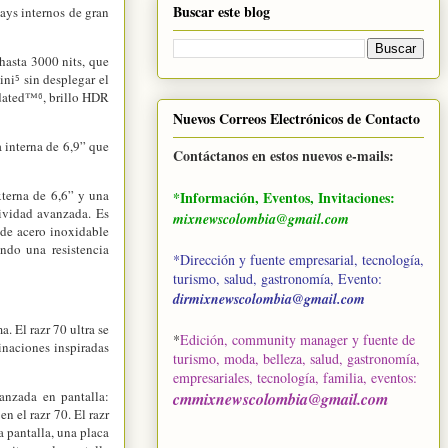
Buscar este blog
ays internos de gran
hasta 3000 nits, que
ni⁵ sin desplegar el
idated™⁶, brillo HDR
Nuevos Correos Electrónicos de Contacto
a interna de 6,9” que
Contáctanos en estos nuevos e-mails:
xterna de 6,6” y una
*Información, Eventos, Invitaciones:
ividad avanzada. Es
mixnewscolombia@gmail.com
 de acero inoxidable
ndo una resistencia
*Dirección y fuente empresarial, tecnología,
turismo, salud, gastronomía, Evento:
dirmixnewscolombia@gmail.com
. El razr 70 ultra se
*
Edición, community manager y fuente de
inaciones inspiradas
turismo, moda, belleza, salud, gastronomía,
empresariales, tecnología, familia, eventos
:
vanzada en pantalla:
cmmixnewscolombia@gmail.com
n el razr 70. El razr
a pantalla, una placa