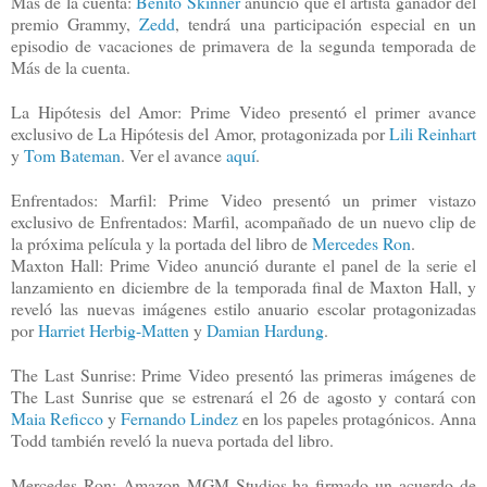
Más de la cuenta:
Benito Skinner
anunció que el artista ganador del
premio Grammy,
Zedd
, tendrá una participación especial en un
episodio de vacaciones de primavera de la segunda temporada de
Más de la cuenta.
La Hipótesis del Amor: Prime Video presentó el primer avance
exclusivo de La Hipótesis del Amor, protagonizada por
Lili Reinhart
y
Tom Bateman
. Ver el avance
aquí
.
Enfrentados: Marfil: Prime Video presentó un primer vistazo
exclusivo de Enfrentados: Marfil, acompañado de un nuevo clip de
la próxima película y la portada del libro de
Mercedes Ron
.
Maxton Hall: Prime Video anunció durante el panel de la serie el
lanzamiento en diciembre de la temporada final de Maxton Hall, y
reveló las nuevas imágenes estilo anuario escolar protagonizadas
por
Harriet Herbig-Matten
y
Damian Hardung
.
The Last Sunrise: Prime Video presentó las primeras imágenes de
The Last Sunrise que se estrenará el 26 de agosto y contará con
Maia Reficco
y
Fernando Lindez
en los papeles protagónicos. Anna
Todd también reveló la nueva portada del libro.
Mercedes Ron: Amazon MGM Studios ha firmado un acuerdo de