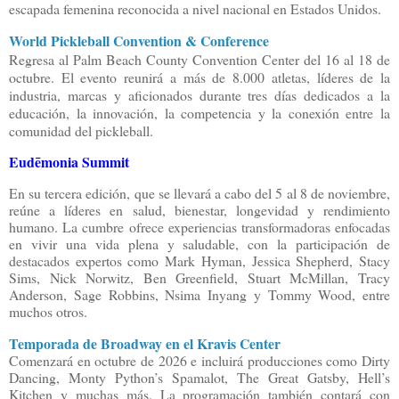
escapada femenina reconocida a nivel nacional en Estados Unidos.
World Pickleball Convention & Conference
Regresa al Palm Beach County Convention Center del 16 al 18 de
octubre. El evento reunirá a más de 8.000 atletas, líderes de la
industria, marcas y aficionados durante tres días dedicados a la
educación, la innovación, la competencia y la conexión entre la
comunidad del pickleball.
Eudēmonia Summit
En su tercera edición, que se llevará a cabo del 5 al 8 de noviembre,
reúne a líderes en salud, bienestar, longevidad y rendimiento
humano. La cumbre ofrece experiencias transformadoras enfocadas
en vivir una vida plena y saludable, con la participación de
destacados expertos como Mark Hyman, Jessica Shepherd, Stacy
Sims, Nick Norwitz, Ben Greenfield, Stuart McMillan, Tracy
Anderson, Sage Robbins, Nsima Inyang y Tommy Wood, entre
muchos otros.
Temporada de Broadway en el Kravis Center
Comenzará en octubre de 2026 e incluirá producciones como Dirty
Dancing, Monty Python’s Spamalot, The Great Gatsby, Hell’s
Kitchen y muchas más. La programación también contará con