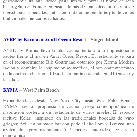
gastronomía italiana, desde pasta fresca y pizza al horno de leña
hasta gelato elaborado en casa, además de una selección de vinos e
ingredientes especiales, todo dentro de un ambiente inspirado en los
tradicionales mercados italianos.
AYRE by Karma at Amrit Ocean Resort
– Singer Island
AYRE by Karma lleva la alta cocina india a una impresionante
azotea frente al mar en Amrit Ocean Resort. El restaurante se basa
en el reconocimiento Bib Gourmand obtenido por Karma Modern
Indian y combina la inspiración ayurvédica, el arte contemporáneo
de la cocina india y una filosofía culinaria enfocada en el bienestar y
la salud.
KYMA
– West Palm Beach
Expandiéndose desde New York City hasta West Palm Beach,
KYMA trae su propuesta de cocina griega contemporánea de
inspiración costera a un restaurante de varios niveles. El espacio
incluye Kelari, inspirado en las tradicionales bodegas de vino
griegas; Avli, un animado bar con patio al aire libre y Terazza, una
azotea de aproximadamente 557 metros cuadrados, con vista
panorámica.