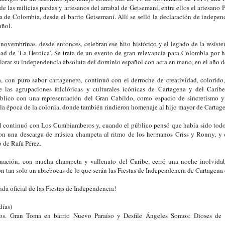
de las milicias pardas y artesanos del arrabal de Getsemaní, entre ellos el artesano
ia de Colombia, desde el barrio Getsemaní. Allí se selló la declaración de indepe
añol.
 novembrinas, desde entonces, celebran ese hito histórico y el legado de la resisten
rtad de ‘La Heroica’. Se trata de un evento de gran relevancia para Colombia por h
larar su independencia absoluta del dominio español con acta en mano, en el año 
a, con puro sabor cartagenero, continuó con el derroche de creatividad, colorid
 las agrupaciones folclóricas y culturales icónicas de Cartagena y del Carib
úblico con una representación del Gran Cabildo, como espacio de sincretismo y 
 la época de la colonia, donde también rindieron homenaje al hijo mayor de Cartage
l continuó con Los Cumbiamberos y, cuando el público pensó que había sido todo
on una descarga de música champeta al ritmo de los hermanos Criss y Ronny, y c
 de Rafa Pérez.
ación, con mucha champeta y vallenato del Caribe, cerró una noche inolvida
on tan solo un abrebocas de lo que serán las Fiestas de Independencia de Cartagena 
da oficial de las Fiestas de Independencia!
días)
os. Gran Toma en barrio Nuevo Paraíso y Desfile Ángeles Somos: Dioses de l