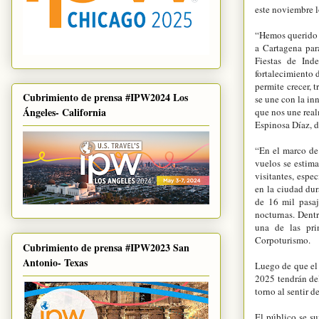
este noviembre l
“Hemos querido l
a Cartagena par
Fiestas de Inde
fortalecimiento d
permite crecer, 
Cubrimiento de prensa #IPW2024 Los
se une con la in
Ángeles- California
que nos une real
Espinosa Díaz, d
“En el marco de
vuelos se estim
visitantes, espe
en la ciudad du
de 16 mil pasaj
nocturnas. Dentr
una de las prin
Corpoturismo.
Cubrimiento de prensa #IPW2023 San
Antonio- Texas
Luego de que el 
2025 tendrán de
torno al sentir 
El público se s