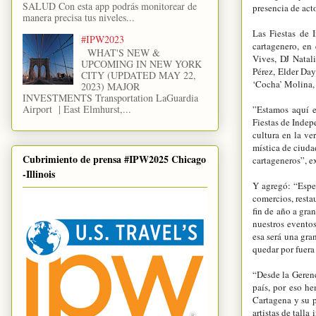
SALUD Con esta app podrás monitorear de
presencia de acto
manera precisa tus niveles...
Las Fiestas de 
#IPW2023
cartagenero, en
WHAT'S NEW &
Vives, DJ Natal
UPCOMING IN NEW YORK
Pérez, Elder Day
CITY (UPDATED MAY 22,
‘Cocha’ Molina, 
2023) MAJOR
INVESTMENTS Transportation LaGuardia
Airport | East Elmhurst,...
”Estamos aquí e
Fiestas de Indep
cultura en la ve
mística de ciuda
Cubrimiento de prensa #IPW2025 Chicago
cartageneros”, e
-Illinois
Y agregó: “Espe
comercios, restau
fin de año a gra
nuestros eventos
esa será una gra
quedar por fuera
“Desde la Gerenc
país, por eso h
Cartagena y su p
artistas de tall