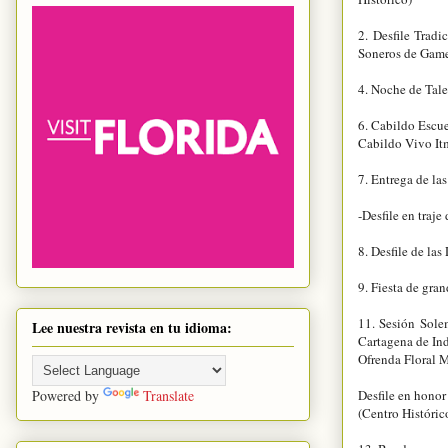
2. Desfile Trad
Soneros de Game
4. Noche de Tale
6. Cabildo Escue
Cabildo Vivo It
7. Entrega de la
-Desfile en traj
8. Desfile de las
9. Fiesta de gran
11. Sesión Sole
Lee nuestra revista en tu idioma:
Cartagena de Ind
Ofrenda Floral M
Desfile en honor
Powered by
Translate
(Centro Históric