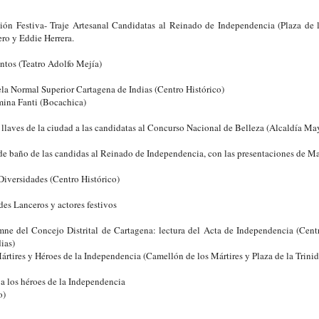
ición Festiva- Traje Artesanal Candidatas al Reinado de Independencia (Plaza de
ro y Eddie Herrera.
ntos (Teatro Adolfo Mejía)
la Normal Superior Cartagena de Indias (Centro Histórico)
mina Fanti (Bocachica)
s llaves de la ciudad a las candidatas al Concurso Nacional de Belleza (Alcaldía Ma
e de baño de las candidas al Reinado de Independencia, con las presentaciones de Ma
 Diversidades (Centro Histórico)
des Lanceros y actores festivos
mne del Concejo Distrital de Cartagena: lectura del Acta de Independencia (Cen
ias)
ártires y Héroes de la Independencia (Camellón de los Mártires y Plaza de la Trini
 a los héroes de la Independencia
o)