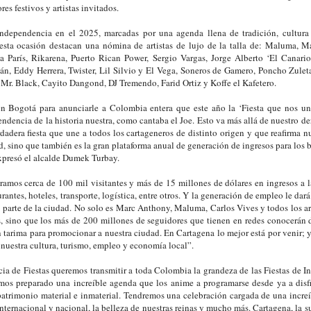
res festivos y artistas invitados.
Independencia en el 2025, marcadas por una agenda llena de tradición, cultura 
 esta ocasión destacan una nómina de artistas de lujo de la talla de: Maluma, 
ia París, Rikarena, Puerto Rican Power, Sergio Vargas, Jorge Alberto ‘El Canari
án, Eddy Herrera, Twister, Lil Silvio y El Vega, Soneros de Gamero, Poncho Zulet
Mr. Black, Cayito Dangond, DJ Tremendo, Farid Ortiz y Koffe el Kafetero.
n Bogotá para anunciarle a Colombia entera que este año la ‘Fiesta que nos une
endencia de la historia nuestra, como cantaba el Joe. Esto va más allá de nuestro de
rdadera fiesta que une a todos los cartageneros de distinto origen y que reafirma 
d, sino que también es la gran plataforma anual de generación de ingresos para los b
xpresó el alcalde Dumek Turbay.
ramos cerca de 100 mil visitantes y más de 15 millones de dólares en ingresos a 
rantes, hoteles, transporte, logística, entre otros. Y la generación de empleo le dará
n parte de la ciudad. No solo es Marc Anthony, Maluma, Carlos Vives y todos los ar
, sino que los más de 200 millones de seguidores que tienen en redes conocerán de
n tarima para promocionar a nuestra ciudad. En Cartagena lo mejor está por venir; 
 nuestra cultura, turismo, empleo y economía local”.
ia de Fiestas queremos transmitir a toda Colombia la grandeza de las Fiestas de I
emos preparado una increíble agenda que los anime a programarse desde ya a disf
atrimonio material e inmaterial. Tendremos una celebración cargada de una increíb
a internacional y nacional, la belleza de nuestras reinas y mucho más. Cartagena, la 