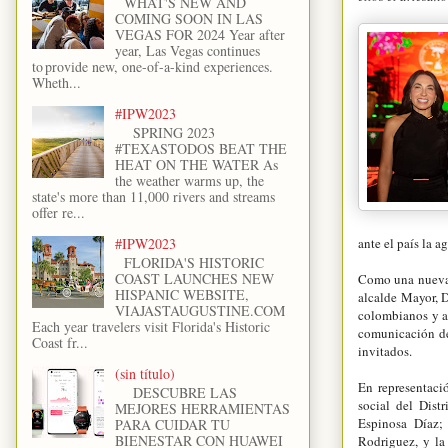
WHAT'S NEW AND
COMING SOON IN LAS
VEGAS FOR 2024 Year after
year, Las Vegas continues
to provide new, one-of-a-kind experiences.
Wheth...
#IPW2023
SPRING 2023
#TEXASTODOS BEAT THE
HEAT ON THE WATER As
the weather warms up, the
state's more than 11,000 rivers and streams
offer re...
ante el país la 
#IPW2023
FLORIDA'S HISTORIC
COAST LAUNCHES NEW
Como una nueva 
HISPANIC WEBSITE,
alcalde Mayor, 
VIAJASTAUGUSTINE.COM
colombianos y at
Each year travelers visit Florida's Historic
comunicación del
Coast fr...
invitados.
(sin título)
En representaci
DESCUBRE LAS
social del Dist
MEJORES HERRAMIENTAS
Espinosa Díaz; 
PARA CUIDAR TU
BIENESTAR CON HUAWEI
Rodriguez, y la