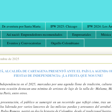
De aventura por Santa Marta
IPW 2025: Chicago
IPW 2024: Los Áng
Así nació: Emprendedores recomendados
Empresariales
Música 
Eventos y Convocatorias
Orgullo Colombiano
iembre de 2025
Á, ALCALDÍA DE CARTAGENA PRESENTÓ ANTE EL PAÍS LA AGENDA OF
FIESTAS DE INDEPENDENCIA: ¡LA FIESTA QUE NOS UNE!
 Independencia en el 2025, marcadas por una agenda llena de tradición, cultura 
 esta ocasión destacan una nómina de artistas de lujo de la talla de: Maluma, 
a París, entre otros.
 presentación, el público se sumergió en un recorrido que reflejó cómo, tras u
lta liderada por varios lanceros de las milicias pardas y artesanos del arrabal
o Pedro Romero, partió en dos la historia de Colombia, desde el tradicional barrio