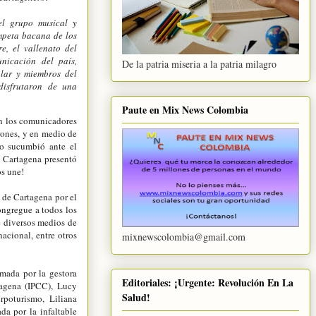
el grupo musical y
mpeta bacana de los
e, el vallenato del
icación del país,
De la patria miseria a la patria milagro
ular y miembros del
 disfrutaron de una
Paute en Mix News Colombia
on los comunicadores
iones, y en medio de
no sucumbió ante el
e Cartagena presentó
os une!
 de Cartagena por el
ongregue a todos los
e diversos medios de
acional, entre otros
mixnewscolombia@gmail.com
mada por la gestora
Editoriales: ¡Urgente: Revolución En La
rtagena (IPCC), Lucy
Salud!
rpoturismo, Liliana
a por la infaltable