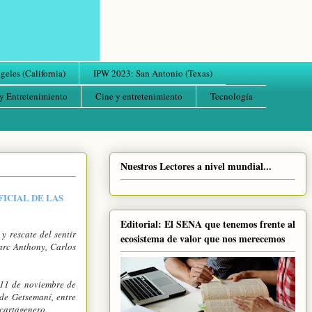
eles (California)
IPW 2023: San Antonio (Texas)
y Entretenimiento
Cine y entretenimiento
Tecnología
Nuestros Lectores a nivel mundial...
ICIAL DE LAS
Editorial: El SENA que tenemos frente al
y rescate del sentir
ecosistema de valor que nos merecemos
Marc Anthony, Carlos
n 11 de noviembre de
 de Getsemaní, entre
 cartagenero.