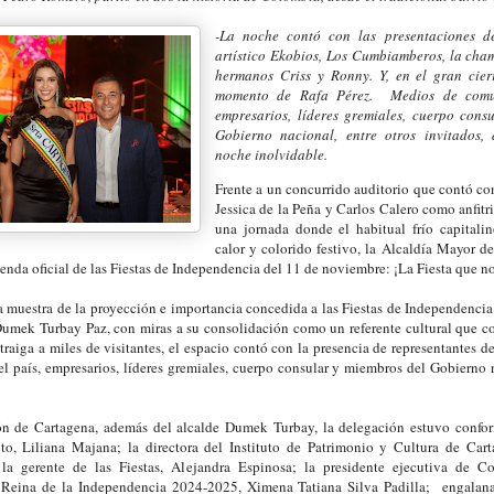
-La noche contó con las presentaciones d
artístico Ekobios, Los Cumbiamberos, la cha
hermanos Criss y Ronny. Y, en el gran cierr
momento de Rafa Pérez. Medios de comun
empresarios, líderes gremiales, cuerpo cons
Gobierno nacional, entre otros invitados,
noche inolvidable.
Frente a un concurrido auditorio que contó c
Jessica de la Peña y Carlos Calero como anfitr
una jornada donde el habitual frío capitali
calor y colorido festivo, la Alcaldía Mayor d
agenda oficial de las Fiestas de Independencia del 11 de noviembre: ¡La Fiesta que n
muestra de la proyección e importancia concedida a las Fiestas de Independencia
Dumek Turbay Paz, con miras a su consolidación como un referente cultural que c
raiga a miles de visitantes, el espacio contó con la presencia de representantes d
 país, empresarios, líderes gremiales, cuerpo consular y miembros del Gobierno n
ón de Cartagena, además del alcalde Dumek Turbay, la delegación estuvo confor
rito, Liliana Majana; la directora del Instituto de Patrimonio y Cultura de Ca
la gerente de las Fiestas, Alejandra Espinosa; la presidente ejecutiva de Co
 Reina de la Independencia 2024-2025, Ximena Tatiana Silva Padilla; engalanad