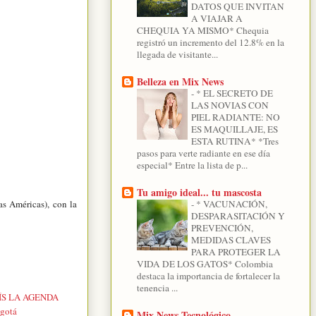
DATOS QUE INVITAN
A VIAJAR A
CHEQUIA YA MISMO* Chequia
registró un incremento del 12.8% en la
llegada de visitante...
Belleza en Mix News
-
* EL SECRETO DE
LAS NOVIAS CON
PIEL RADIANTE: NO
ES MAQUILLAJE, ES
ESTA RUTINA* *Tres
pasos para verte radiante en ese día
especial* Entre la lista de p...
Tu amigo ideal... tu mascosta
s Américas), con la
-
* VACUNACIÓN,
DESPARASITACIÓN Y
PREVENCIÓN,
MEDIDAS CLAVES
PARA PROTEGER LA
VIDA DE LOS GATOS* Colombia
destaca la importancia de fortalecer la
tenencia ...
ÍS LA AGENDA
gotá
Mix News Tecnológico