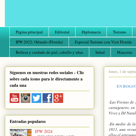
Página principal
Editorial
Diplomacia
Turismo
IPW 2022: Orlando (Florida)
Especial Turismo con Visit Florida
Belleza y cuidado de piel, cabello y uñas
Salud
Mascotas
lunes, 1 de sept
Síguenos en nuestras redes sociales - Clic
sobre cada ícono para ir directamente a
cada una
EN BOGOT
-Las Fiestas de
cartagenero, en
Vives y DJ Natali
Entradas populares
-En medio de la
1811, una revue
IPW 2024
ellos el artesan