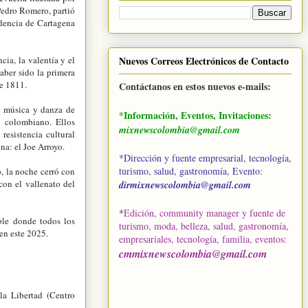
 Pedro Romero, partió
ndencia de Cartagena
cia, la valentía y el
Nuevos Correos Electrónicos de Contacto
aber sido la primera
de 1811.
Contáctanos en estos nuevos e-mails:
o, música y danza de
*Información, Eventos, Invitaciones:
e colombiano. Ellos
mixnewscolombia@gmail.com
resistencia cultural
na: el Joe Arroyo.
*Dirección y fuente empresarial, tecnología,
turismo, salud, gastronomía, Evento:
, la noche cerró con
on el vallenato del
dirmixnewscolombia@gmail.com
*
Edición, community manager y fuente de
ble donde todos los
turismo, moda, belleza, salud, gastronomía,
en este 2025.
empresariales, tecnología, familia, eventos
:
cmmixnewscolombia@gmail.com
a Libertad (Centro