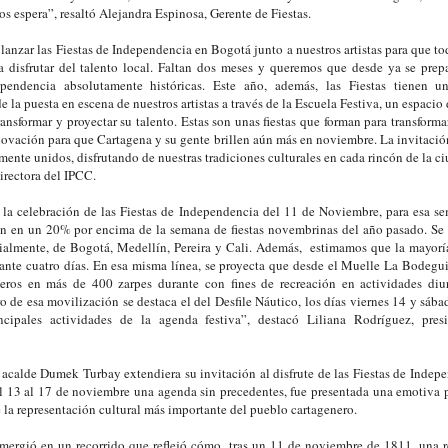
os espera”, resaltó Alejandra Espinosa, Gerente de Fiestas.
anzar las Fiestas de Independencia en Bogotá junto a nuestros artistas para que tod
a disfrutar del talento local. Faltan dos meses y queremos que desde ya se prep
pendencia absolutamente históricas. Este año, además, las Fiestas tienen un
e la puesta en escena de nuestros artistas a través de la Escuela Festiva, un espacio
transformar y proyectar su talento. Estas son unas fiestas que forman para transforma
novación para que Cartagena y su gente brillen aún más en noviembre. La invitación
mente unidos, disfrutando de nuestras tradiciones culturales en cada rincón de la 
irectora del IPCC.
 la celebración de las Fiestas de Independencia del 11 de Noviembre, para esa se
an en un 20% por encima de la semana de fiestas novembrinas del año pasado. Se 
cialmente, de Bogotá, Medellín, Pereira y Cali. Además, estimamos que la mayoría
rante cuatro días. En esa misma línea, se proyecta que desde el Muelle La Bodegu
eros en más de 400 zarpes durante con fines de recreación en actividades diur
o de esa movilización se destaca el del Desfile Náutico, los días viernes 14 y sáb
cipales actividades de la agenda festiva”, destacó Liliana Rodríguez, pres
acalde Dumek Turbay extendiera su invitación al disfrute de las Fiestas de Indepe
l 13 al 17 de noviembre una agenda sin precedentes, fue presentada una emotiva 
de la representación cultural más importante del pueblo cartagenero.
umergió en un recorrido que reflejó cómo, tras un 11 de noviembre de 1811, una r