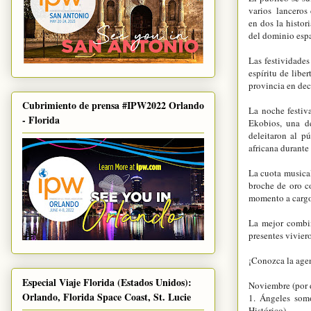
varios lanceros 
en dos la histor
del dominio esp
Las festividades
espíritu de libe
provincia en dec
Cubrimiento de prensa #IPW2022 Orlando
La noche festiv
- Florida
Ekobios, una de
deleitaron al p
africana durante
La cuota musica
broche de oro c
momento a cargo
La mejor combin
presentes vivier
¡Conozca la agen
Especial Viaje Florida (Estados Unidos):
Noviembre (por 
Orlando, Florida Space Coast, St. Lucie
1. Ángeles som
Histórico)