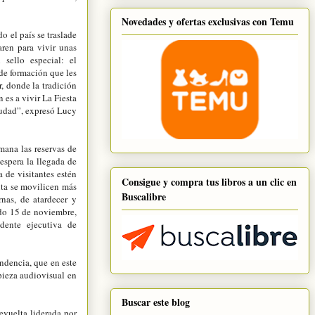
Novedades y ofertas exclusivas con Temu
o el país se traslade
aren para vivir unas
 sello especial: el
 de formación que les
r, donde la tradición
 es a vivir La Fiesta
ciudad”, expresó Lucy
mana las reservas de
espera la llegada de
 de visitantes estén
Consigue y compra tus libros a un clic en
ita se movilicen más
Buscalibre
nas, de atardecer y
ado 15 de noviembre,
idente ejecutiva de
ndencia, que en este
pieza audiovisual en
Buscar este blog
evuelta liderada por