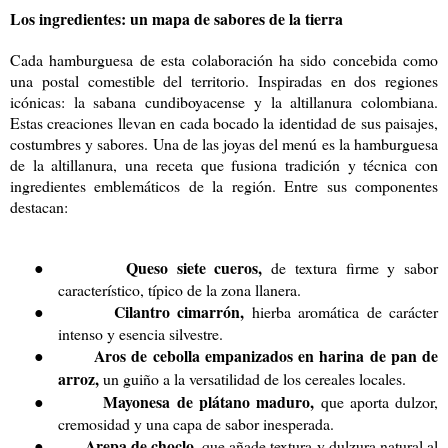
Los ingredientes: un mapa de sabores de la tierra
Cada hamburguesa de esta colaboración ha sido concebida como
una postal comestible del territorio. Inspiradas en dos regiones
icónicas: la sabana cundiboyacense y la altillanura colombiana.
Estas creaciones llevan en cada bocado la identidad de sus paisajes,
costumbres y sabores. Una de las joyas del menú es la hamburguesa
de la altillanura, una receta que fusiona tradición y técnica con
ingredientes emblemáticos de la región. Entre sus componentes
destacan:
Queso siete cueros,
●
de textura firme y sabor
característico, típico de la zona llanera.
Cilantro cimarrón,
●
hierba aromática de carácter
intenso y esencia silvestre.
Aros de cebolla empanizados en harina de pan de
●
arroz,
un guiño a la versatilidad de los cereales locales.
Mayonesa de plátano maduro,
●
que aporta dulzor,
cremosidad y una capa de sabor inesperada.
Arepa de choclo,
●
que añade textura y dulzura natural al