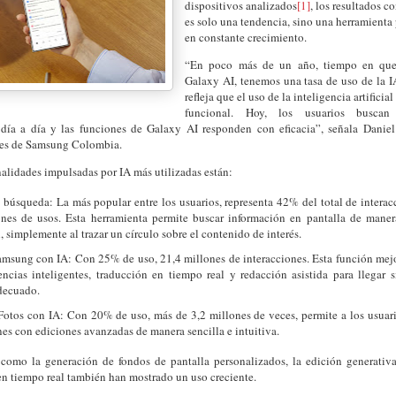
dispositivos analizados
[1]
, los resultados c
es solo una tendencia, sino una herramienta 
en constante crecimiento.
“En poco más de un año, tiempo en que
Galaxy AI, tenemos una tasa de uso de la 
refleja que el uso de la inteligencia artificial
funcional. Hoy, los usuarios buscan
 día a día y las funciones de Galaxy AI responden con eficacia”, señala Daniel
es de Samsung Colombia.
nalidades impulsadas por IA más utilizadas están:
 búsqueda: La más popular entre los usuarios, representa 42% del total de interac
ones de usos. Esta herramienta permite buscar información en pantalla de mane
, simplemente al trazar un círculo sobre el contenido de interés.
msung con IA: Con 25% de uso, 21,4 millones de interacciones. Esta función mejor
ncias inteligentes, traducción en tiempo real y redacción asistida para llegar 
decuado.
Fotos con IA: Con 20% de uso, más de 3,2 millones de veces, permite a los usuari
es con ediciones avanzadas de manera sencilla e intuitiva.
 como la generación de fondos de pantalla personalizados, la edición generativ
n tiempo real también han mostrado un uso creciente.