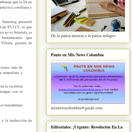
onfirman que la IA no
práctica, cotidiana y
 Samsung presentó
IA de 85,31%, lo que
 ya no es futurista, es
De la patria miseria a la patria milagro
 herramientas que
 Viloria, gerente de
Paute en Mix News Colombia
ciones, más de
ra inmediata y
a la escritura
siempre con el
os transformar
mixnewscolombia@gmail.com
a y la traducción de
Editoriales: ¡Urgente: Revolución En La