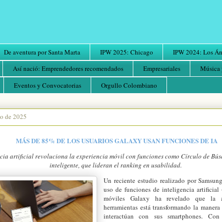
De aventura por Santa Marta
IPW 2025: Chicago
IPW 2024: Los Áng
Así nació: Emprendedores recomendados
Empresariales
Música 
Eventos y Convocatorias
Orgullo Colombiano
io de 2025
MÁS DE 85% DE LOS USUARIOS GALAXY USAN FUNCIONES DE IA
ncia artificial revoluciona la experiencia móvil con funciones como Círculo de Bú
inteligente, que lideran el ranking en usabilidad.
Un reciente estudio realizado por Samsun
uso de funciones de inteligencia artificial
móviles Galaxy ha revelado que la a
herramientas está transformando la manera
interactúan con sus smartphones. Co