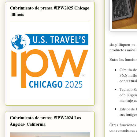
Cubrimiento de prensa #IPW2025 Chicago
-Illinois
simplifiquen su
productos móvil
Entre las funcio
Círculo de
36,6 mill
contextual
Teclado Sa
con sugere
mensaje a
Editor de 
sus imágen
Cubrimiento de prensa #IPW2024 Los
Ángeles- California
Otras funciones
conversaciones e