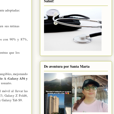
Salud!
ente adoptadas:
en sus rutinas
ños con 90% y 87%,
entras que los
De aventura por Santa Marta
tangibles, mejorando
ie A -Galaxy A56 y
 usuario.
 móvil al llevar las
23, Galaxy Z Fold6,
 y Galaxy Tab S9.