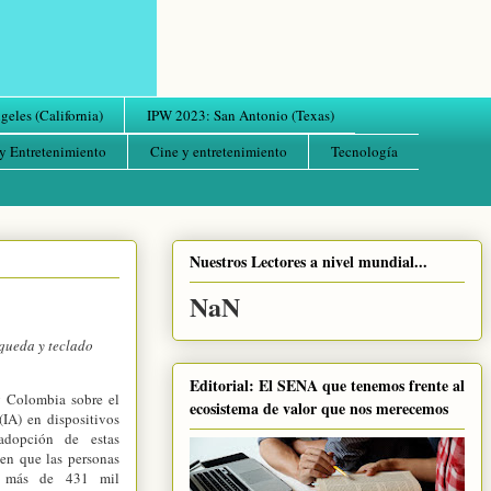
eles (California)
IPW 2023: San Antonio (Texas)
y Entretenimiento
Cine y entretenimiento
Tecnología
Nuestros Lectores a nivel mundial...
NaN
squeda y teclado
Editorial: El SENA que tenemos frente al
g Colombia sobre el
ecosistema de valor que nos merecemos
 (IA) en dispositivos
dopción de estas
 en que las personas
n más de 431 mil