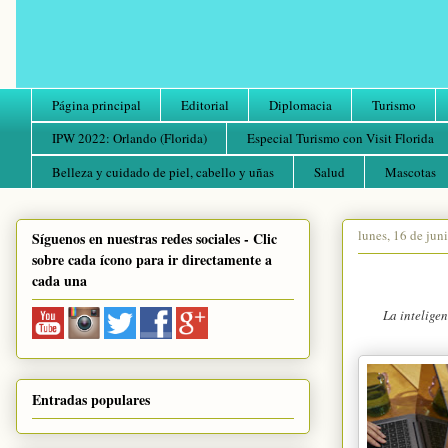
Página principal
Editorial
Diplomacia
Turismo
IPW 2022: Orlando (Florida)
Especial Turismo con Visit Florida
Belleza y cuidado de piel, cabello y uñas
Salud
Mascotas
lunes, 16 de jun
Síguenos en nuestras redes sociales - Clic
sobre cada ícono para ir directamente a
cada una
La intelige
Entradas populares