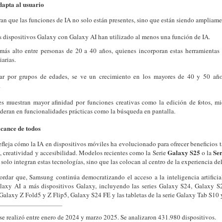
dapta al usuario
an que las funciones de IA no solo están presentes, sino que están siendo ampliam
 dispositivos Galaxy con Galaxy AI han utilizado al menos una función de IA.
más alto entre personas de 20 a 40 años, quienes incorporan estas herramientas 
iarias.
zar por grupos de edades, se ve un crecimiento en los mayores de 40 y 50 a
.
s muestran mayor afinidad por funciones creativas como la edición de fotos, mi
deran en funcionalidades prácticas como la búsqueda en pantalla.
lcance de todos
efleja cómo la IA en dispositivos móviles ha evolucionado para ofrecer beneficios 
Galaxy S25
Ser
, creatividad y accesibilidad. Modelos recientes como la Serie
o la
solo integran estas tecnologías, sino que las colocan al centro de la experiencia del
ordar que, Samsung continúa democratizando el acceso a la inteligencia artificial
laxy AI a más dispositivos Galaxy, incluyendo las series Galaxy S24, Galaxy S
Galaxy Z Fold5 y Z Flip5, Galaxy S24 FE y las tabletas de la serie Galaxy Tab S10
e realizó entre enero de 2024 y marzo 2025. Se analizaron 431.980 dispositivos.