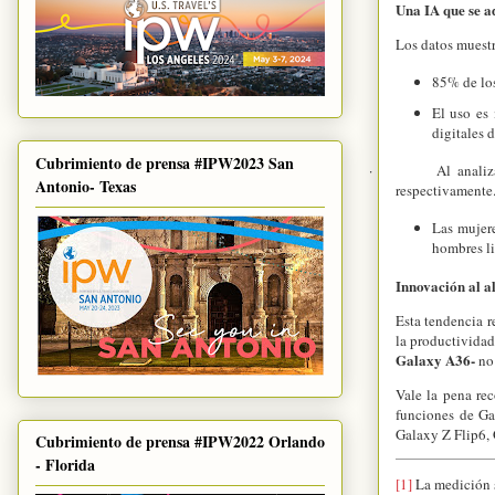
Una IA que se a
Los datos muestr
85% de los
El uso es 
digitales d
Cubrimiento de prensa #IPW2023 San
·
Al anali
Antonio- Texas
respectivamente
Las mujere
hombres li
Innovación al a
Esta tendencia r
la productividad
Galaxy A36-
no 
Vale la pena rec
funciones de Ga
Galaxy Z Flip6, 
Cubrimiento de prensa #IPW2022 Orlando
- Florida
[1]
La medición s