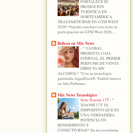
FORTALECE SU
PROMOCIÓN
TURÍSTICA EN
NORTEAMÉRICA
TRAS PARTICIPAR EN GTM WEST
2026* Nayarit concluyó con éxito su
participación en GTM West 2026, ...
Belleza en Mix News
-
* YANBAL
PRESENTA GAIA
ETERNAL, EL PRIMER
PERFUME DE VENTA
DIRECTA SIN
ALCOHOL* *Con su tecnología
patentada AquaElixir®, Yanbal innova
en Alta Perfumer...
Mix News Tecnológico
Serie Xiaomi 17T
-
*
XIAOMI 17T: EL
DISPOSITIVO QUE ES
UNA VERDADERA
POTENCIA EN
RENDIMIENTO Y
CONECTIVIDAD* En un ecosistema