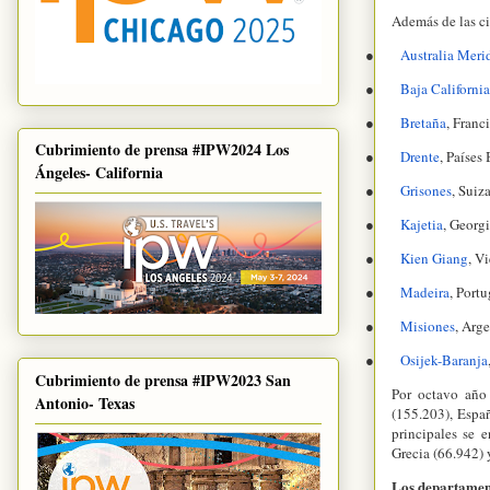
Además de las c
●
Australia Meri
●
Baja California
●
Bretaña
, Franc
Cubrimiento de prensa #IPW2024 Los
●
Drente
, Países
Ángeles- California
●
Grisones
, Suiz
●
Kajetia
, Georg
●
Kien Giang
, V
●
Madeira
, Portu
●
Misiones
, Arg
●
Osijek-Baranja
Cubrimiento de prensa #IPW2023 San
Por octavo año 
Antonio- Texas
(155.203), Españ
principales se 
Grecia (66.942) 
Los departament