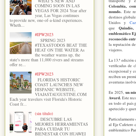
transporte y 
WHAT'S NEW AND
COMING SOON IN LAS
Colombia, co
VEGAS FOR 2024 Year after
mundo.
Este r
year, Las Vegas continues
destinos global
to provide new, one-of-a-kind experiences.
Unidos y
Caz
Wheth...
Quindío,
que
emblemático Eje
#IPW2023
reconocido entre
SPRING 2023
la reputación de
#TEXASTODOS BEAT THE
viajeros.
HEAT ON THE WATER As
the weather warms up, the
state's more than 11,000 rivers and streams
La 13.ª edición
offer re...
verificadas de 
excepcional y co
#IPW2023
reciben un premi
FLORIDA'S HISTORIC
aventuras inolvi
COAST LAUNCHES NEW
HISPANIC WEBSITE,
un nú
En 2025,
VIAJASTAUGUSTINE.COM
Award.
Este rec
Each year travelers visit Florida's Historic
en todo el país 
Coast fr...
apetecido y queri
(sin título)
DESCUBRE LAS
Particularmente 
MEJORES HERRAMIENTAS
al Eje Cafetero 
PARA CUIDAR TU
emblemático Parq
BIENESTAR CON HUAWEI