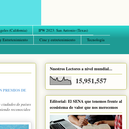
eles (California)
IPW 2023: San Antonio (Texas)
y Entretenimiento
Cine y entretenimiento
Tecnología
Nuestros Lectores a nivel mundial...
15,951,557
N PREMIOS DE
Editorial: El SENA que tenemos frente al
n ciudades de países
ecosistema de valor que nos merecemos
 siendo reconocidos