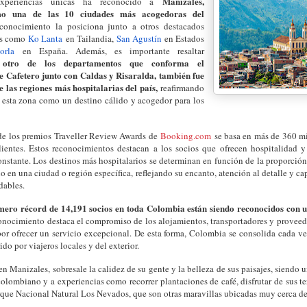
Manizales,
experiencias únicas ha reconocido a
mo una de las 10 ciudades más acogedoras del
econocimiento la posiciona junto a otros destacados
es como
Ko Lanta
en Tailandia,
San Agustín
en Estados
orla
en España. Además, es importante resaltar
 otro de los departamentos que conforma el
 Cafetero junto con Caldas y Risaralda, también fue
 las regiones más hospitalarias del país,
reafirmando
 esta zona como un destino cálido y acogedor para los
 de los premios Traveller Review Awards de
Booking.com
se basa en más de 360 mi
clientes. Estos reconocimientos destacan a los socios que ofrecen hospitalidad 
nstante. Los destinos más hospitalarios se determinan en función de la proporció
o en una ciudad o región específica, reflejando su encanto, atención al detalle y ca
dables.
mero récord de 14,191 socios en toda Colombia están siendo reconocidos con 
onocimiento destaca el compromiso de los alojamientos, transportadores y proveed
por ofrecer un servicio excepcional. De esta forma, Colombia se consolida cada v
do por viajeros locales y del exterior.
en Manizales, sobresale la calidez de su gente y la belleza de sus paisajes, siendo 
colombiano y a experiencias como recorrer plantaciones de café, disfrutar de sus t
ue Nacional Natural Los Nevados, que son otras maravillas ubicadas muy cerca de