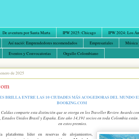
De aventura por Santa Marta
IPW 2025: Chicago
IPW 2024: Los Áng
Así nació: Emprendedores recomendados
Empresariales
Música 
Eventos y Convocatorias
Orgullo Colombiano
 enero de 2025
com
S BRILLA ENTRE LAS 10 CIUDADES MÁS ACOGEDORAS DEL MUNDO E
BOOKING.COM
 Caldas comparte esta distinción que se otorga en los Traveller Review Awards co
 Estados Unidos Brasil y España. Este año 14,191 socios en toda Colombia están
en estos premios.
la plataforma líder en reservas de alojamientos,