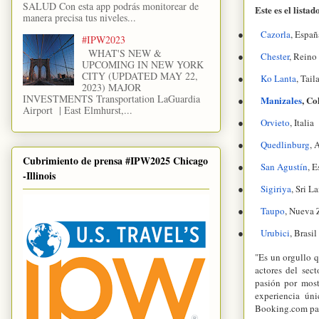
SALUD Con esta app podrás monitorear de
Este es el lista
manera precisa tus niveles...
●
Cazorla
, Españ
#IPW2023
WHAT'S NEW &
●
Chester
, Reino
UPCOMING IN NEW YORK
CITY (UPDATED MAY 22,
●
Ko Lanta
, Tail
2023) MAJOR
INVESTMENTS Transportation LaGuardia
●
Manizales
, C
Airport | East Elmhurst,...
●
Orvieto
, Italia
●
Quedlinburg
, 
Cubrimiento de prensa #IPW2025 Chicago
●
San Agustín
, 
-Illinois
●
Sigiriya
, Sri L
●
Taupo
, Nueva 
●
Urubici
, Brasil
"Es un orgullo q
actores del sec
pasión por most
experiencia úni
Booking.com pa