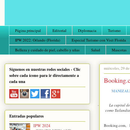
Página principal
Editorial
Diplomacia
Turismo
IPW 2022: Orlando (Florida)
Especial Turismo con Visit Florida
Belleza y cuidado de piel, cabello y uñas
Salud
Mascotas
miércoles, 29 de
Síguenos en nuestras redes sociales - Clic
sobre cada ícono para ir directamente a
Booking.
cada una
MANIZALE
·
La capital de
como Tailandia,
Entradas populares
IPW 2024
Booking.com
, 