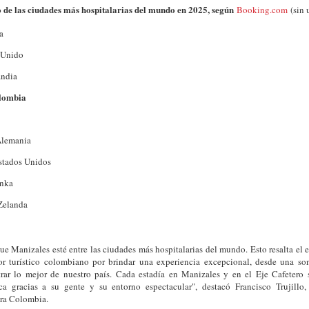
do de las ciudades más hospitalarias del mundo en 2025, según
Booking.com
(sin 
a
 Unido
andia
olombia
Alemania
Estados Unidos
anka
Zelanda
ue Manizales esté entre las ciudades más hospitalarias del mundo. Esto resalta el 
tor turístico colombiano por brindar una experiencia excepcional, desde una son
rar lo mejor de nuestro país. Cada estadía en Manizales y en el Eje Cafetero 
ca gracias a su gente y su entorno espectacular", destacó Francisco Trujillo,
ra Colombia.