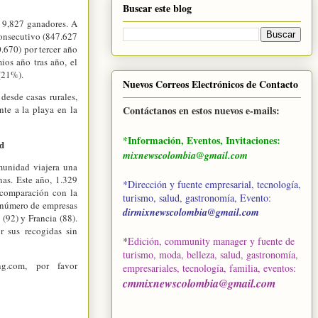
Buscar este blog
 9,827 ganadores. A
consecutivo (847.627
.670) por tercer año
ios año tras año, el
21%).
Nuevos Correos Electrónicos de Contacto
desde casas rurales,
Contáctanos en estos nuevos e-mails:
ente a la playa en la
*Información, Eventos, Invitaciones:
ad
mixnewscolombia@gmail.com
munidad viajera una
nas. Este año, 1.329
*Dirección y fuente empresarial, tecnología,
 comparación con la
turismo, salud, gastronomía, Evento:
r número de empresas
dirmixnewscolombia@gmail.com
(92) y Francia (88).
 sus recogidas sin
*
Edición, community manager y fuente de
turismo, moda, belleza, salud, gastronomía,
g.com, por favor
empresariales, tecnología, familia, eventos
:
cmmixnewscolombia@gmail.com