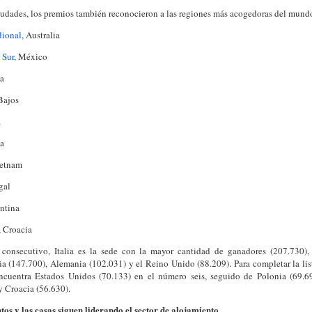
iudades, los premios también reconocieron a las regiones más acogedoras del mund
dional
, Australia
 Sur
, México
ia
 Bajos
a
ia
ietnam
gal
entina
, Croacia
consecutivo, Italia es la sede con la mayor cantidad de ganadores (207.730),
a (147.700), Alemania (102.031) y el Reino Unido (88.209). Para completar la list
encuentra Estados Unidos (70.133) en el número seis, seguido de Polonia (69.69
y Croacia (56.630).
os y las casas siguen liderando el sector de alojamiento