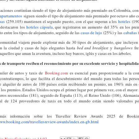
caciones continúan siendo el tipo de alojamiento más premiado en Colombia, con
 apartamentos
siguen siendo el tipo de alojamiento más premiado por octavo año 
sas
(259.105) mantienen el segundo puesto, con el que superan a los
hoteles
(190
 destacaron los
hoteles cápsula
, que registraron un aumento del 35% en los prem
o entre los tipos de alojamiento, seguido de las
casas de lujo
(25%) y las
cabañas
(
comunidad viajera puede explorar más de 30 tipos de alojamiento, que incluyen 
n la ciudad y casas de lujo elegantes hasta
bed and breakfast
y
bungalows
fr
 aquellos que aman la aventura, incluso hay barcos, iglús y casas en los árboles.
 de transporte reciben el reconocimiento por su excelente servicio y hospitalid
quiler de autos y taxis de
Booking.com
es esencial para proporcionarle a la co
 contratiempos, lo que facilita el descubrimiento del mundo para todas las perso
e alquiler de autos de 100 países están recibiendo un premio, un 196% más en
 los premios. Estados Unidos ocupa el primer lugar por primera vez, con el mayo
arros reconocidas (181), seguido de España (113), el Reino Unido (106), Alemania 
al de 124 proveedores de taxis en todo el mundo están siendo valorados por
 más información sobre los Traveller Review Awards 2025 de Bookin
www.booking.com/traveller-review-awards/index.en-gb.html
ix News Colombia
en
14:03