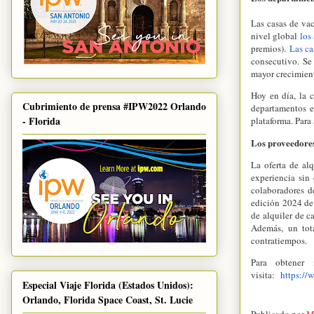
Las casas de va
nivel global
los
premios).
Las ca
consecutivo. Se
mayor crecimient
Hoy en día, la 
Cubrimiento de prensa #IPW2022 Orlando
departamentos e
- Florida
plataforma. Para
Los proveedores
La oferta de al
experiencia sin
colaboradores d
edición 2024 de
de alquiler de c
Además, un tot
contratiempos.
Para obtener
visita:
https://
Especial Viaje Florida (Estados Unidos):
Orlando, Florida Space Coast, St. Lucie
Publicado por
M