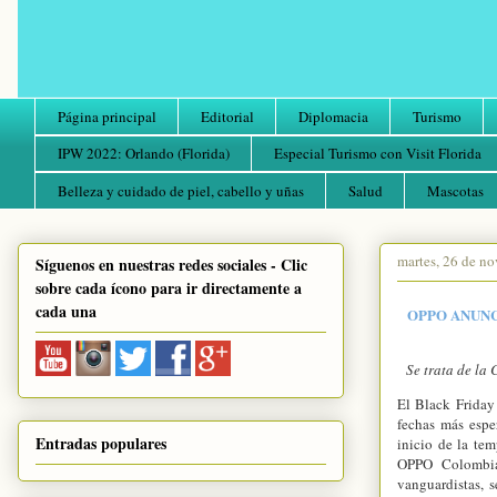
Página principal
Editorial
Diplomacia
Turismo
IPW 2022: Orlando (Florida)
Especial Turismo con Visit Florida
Belleza y cuidado de piel, cabello y uñas
Salud
Mascotas
martes, 26 de n
Síguenos en nuestras redes sociales - Clic
sobre cada ícono para ir directamente a
cada una
OPPO ANUNC
Se trata de la
El Black Friday
fechas más espe
Entradas populares
inicio de la tem
OPPO Colombia
vanguardistas, 