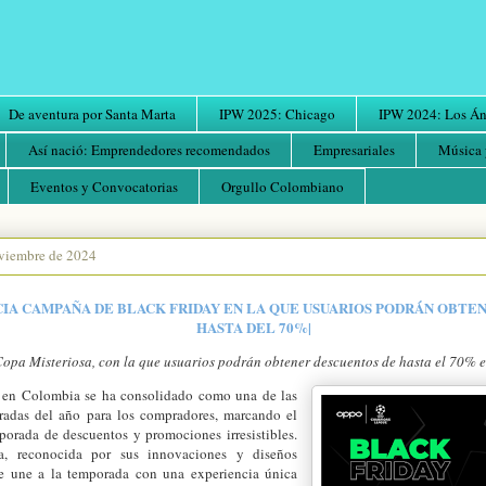
De aventura por Santa Marta
IPW 2025: Chicago
IPW 2024: Los Áng
Así nació: Emprendedores recomendados
Empresariales
Música 
Eventos y Convocatorias
Orgullo Colombiano
oviembre de 2024
IA CAMPAÑA DE BLACK FRIDAY EN LA QUE USUARIOS PODRÁN OBTE
HASTA DEL 70%|
 Copa Misteriosa, con la que usuarios podrán obtener descuentos de hasta el 70%
 en Colombia se ha consolidado como una de las
radas del año para los compradores, marcando el
porada de descuentos y promociones irresistibles.
, reconocida por sus innovaciones y diseños
se une a la temporada con una experiencia única