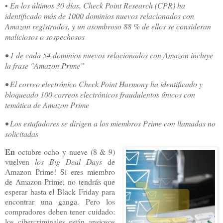
•
En los últimos 30 días, Check Point Research (CPR) ha
identificado más de 1000 dominios nuevos relacionados con
Amazon registrados, y un asombroso 88 % de ellos se consideran
maliciosos o sospechosos
• 1 de cada 54 dominios nuevos relacionados con Amazon incluye
la frase "Amazon Prime”
• El correo electrónico Check Point Harmony ha identificado y
bloqueado 100 correos electrónicos fraudulentos únicos con
temática de Amazon Prime
• Los estafadores se dirigen a los miembros Prime con llamadas no
solicitadas
En
octubre ocho y nueve (8 & 9)
vuelven
los Big Deal Days
de
Amazon Prime! Si eres miembro
de Amazon Prime, no tendrás que
esperar hasta el Black Friday para
encontrar una ganga. Pero los
compradores deben tener cuidado:
los cibercriminales están ansiosos