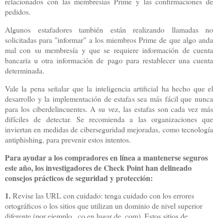
relacionados con las membresías Prime y las confirmaciones de
pedidos.
Algunos estafadores también están realizando llamadas no
solicitadas para "informar" a los miembros Prime de que algo anda
mal con su membresía y que se requiere información de cuenta
bancaria u otra información de pago para restablecer una cuenta
determinada.
Vale la pena señalar que la inteligencia artificial ha hecho que el
desarrollo y la implementación de estafas sea más fácil que nunca
para los ciberdelincuentes. A su vez, las estafas son cada vez más
difíciles de detectar. Se recomienda a las organizaciones que
inviertan en medidas de ciberseguridad mejoradas, como tecnología
antiphishing, para prevenir estos intentos.
Para ayudar a los compradores en línea a mantenerse seguros
este año, los investigadores de Check Point han delineado
consejos prácticos de seguridad y protección:
1.
Revise las URL con cuidado: tenga cuidado con los errores
ortográficos o los sitios que utilizan un dominio de nivel superior
diferente (por ejemplo, .co en lugar de .com). Estos sitios de