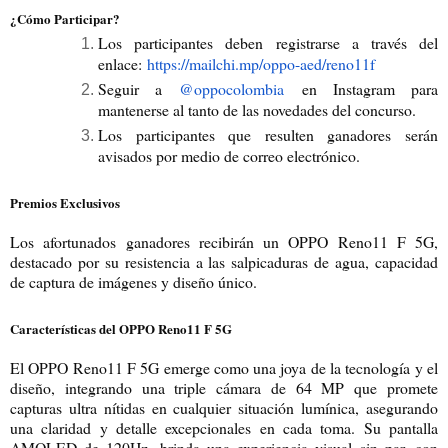
¿Cómo Participar?
Los participantes deben registrarse a través del
enlace:
https://mailchi.mp/oppo-aed/reno11f
Seguir a
@oppocolombia
en Instagram para
mantenerse al tanto de las novedades del concurso.
Los participantes que resulten ganadores serán
avisados por medio de correo electrónico.
Premios Exclusivos
Los afortunados ganadores recibirán un OPPO Reno11 F 5G,
destacado por su resistencia a las salpicaduras de agua, capacidad
de captura de imágenes y diseño único.
Características del OPPO Reno11 F 5G
El OPPO Reno11 F 5G emerge como una joya de la tecnología y el
diseño, integrando una triple cámara de 64 MP que promete
capturas ultra nítidas en cualquier situación lumínica, asegurando
una claridad y detalle excepcionales en cada toma. Su pantalla
AMOLED de 120Hz, brinda una experiencia visual sin par, con