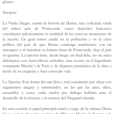
género.
Sinopsis:
La Viuda Alegre, cuenta la historia de Hanna, una codiciada viuda
del mítico país de Ponteverde, cuyos depósitos bancarios
constituyen prácticamente la totalidad de las reservas monetarias de
la nación. Un gran temor cunde en la población y en la clase
política del país de que Hanna contraiga matrimonio con un
extranjero y al transferir su fortuna fuera de Ponteverde, deje al país
en quiebra. La opereta tiene, desde luego, un final feliz, no sin antes
deleitarnos con maravillosas melodías, una escena en el legendario
restaurante Maxim´s de París y de dejarnos prendados de la obra a
través de su exquisito y bien conocido vals.
La Opereta. Esta forma del arte lírico, está constituido por obras con
argumentos alegres y entretenidos, en las que las arias, dúos,
ensambles y coros, están unidos por diálogo hablado para el
desarrollo de la historia, a la manera del Singspiel alemán.
En esta ocasión el papel principal estará a cargo de la cubana Gloria
Casas, con la dirección escénica de Milagros Martin de España y la