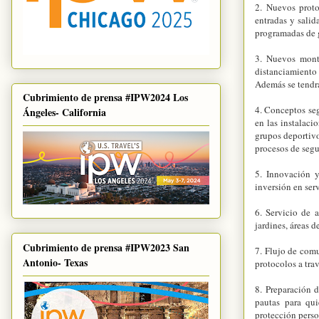
2. Nuevos proto
entradas y salid
programadas de 
3. Nuevos monta
distanciamiento s
Además se tendrá
Cubrimiento de prensa #IPW2024 Los
4. Conceptos seg
Ángeles- California
en las instalaci
grupos deportivo
procesos de segu
5. Innovación y
inversión en ser
6. Servicio de a
jardines, áreas d
Cubrimiento de prensa #IPW2023 San
7. Flujo de com
Antonio- Texas
protocolos a tra
8. Preparación 
pautas para qui
protección perso