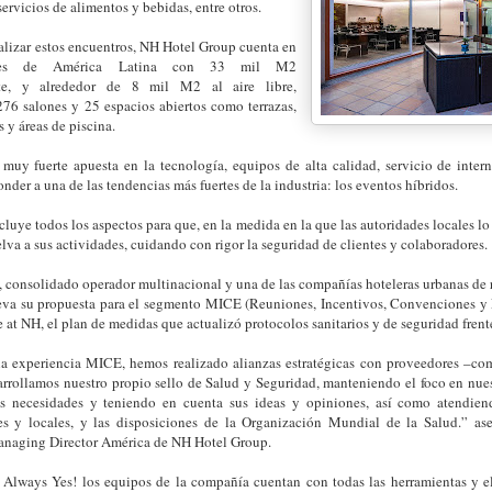
ervicios de alimentos y bebidas, entre otros.
realizar estos encuentros, NH Hotel Group cuenta en
ades de América Latina con 33 mil M2
te, y alrededor de 8 mil M2 al aire libre,
276 salones y 25 espacios abiertos como terrazas,
s y áreas de piscina.
 muy fuerte apuesta en la tecnología, equipos de alta calidad, servicio de inter
nder a una de las tendencias más fuertes de la industria: los eventos híbridos.
ncluye todos los aspectos para que, en la medida en la que las autoridades locales lo
lva a sus actividades, cuidando con rigor la seguridad de clientes y colaboradores.
, consolidado operador multinacional y una de las compañías hoteleras urbanas de 
eva su propuesta para el segmento MICE (Reuniones, Incentivos, Convenciones y 
e at NH, el plan de medidas que actualizó protocolos sanitarios y de seguridad frente 
 la experiencia MICE, hemos realizado alianzas estratégicas con proveedores –c
arrollamos nuestro propio sello de Salud y Seguridad, manteniendo el foco en nue
us necesidades y teniendo en cuenta sus ideas y opiniones, así como atendiend
es y locales, y las disposiciones de la Organización Mundial de la Salud.” ase
naging Director América de NH Hotel Group.
ía Always Yes! los equipos de la compañía cuentan con todas las herramientas y 