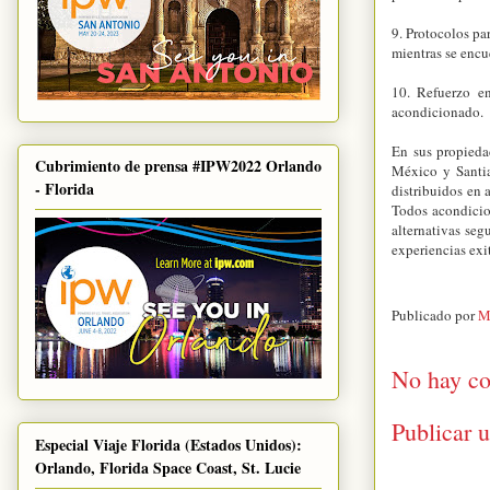
9. Protocolos pa
mientras se encue
10. Refuerzo en
acondicionado.
En sus propieda
Cubrimiento de prensa #IPW2022 Orlando
México y Santi
- Florida
distribuidos en 
Todos acondicio
alternativas seg
experiencias exi
Publicado por
M
No hay co
Publicar 
Especial Viaje Florida (Estados Unidos):
Orlando, Florida Space Coast, St. Lucie