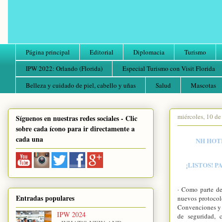
Página principal
Editorial
Diplomacia
Turismo
IPW 2022: Orlando (Florida)
Especial Turismo con Visit Florida
Belleza y cuidado de piel, cabello y uñas
Salud
Mascotas
miércoles, 10 de
Síguenos en nuestras redes sociales - Clic
sobre cada ícono para ir directamente a
cada una
NH HOT
¡LISTOS! 
· Como parte de
Entradas populares
nuevos protocol
Convenciones y E
IPW 2024
de seguridad, 