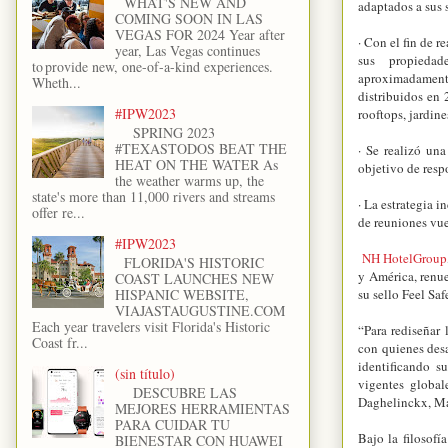
WHAT'S NEW AND
adaptados a sus s
COMING SOON IN LAS
VEGAS FOR 2024 Year after
· Con el fin de 
year, Las Vegas continues
sus propied
to provide new, one-of-a-kind experiences.
aproximadamen
Wheth...
distribuidos en 
#IPW2023
rooftops, jardine
SPRING 2023
#TEXASTODOS BEAT THE
· Se realizó una
HEAT ON THE WATER As
objetivo de respo
the weather warms up, the
state's more than 11,000 rivers and streams
· La estrategia i
offer re...
de reuniones vue
#IPW2023
NH HotelGroup
FLORIDA'S HISTORIC
y América, renu
COAST LAUNCHES NEW
su sello Feel Saf
HISPANIC WEBSITE,
VIAJASTAUGUSTINE.COM
Each year travelers visit Florida's Historic
“Para rediseñar
Coast fr...
con quienes des
identificando s
(sin título)
vigentes global
DESCUBRE LAS
Daghelinckx, Ma
MEJORES HERRAMIENTAS
PARA CUIDAR TU
Bajo la filosof
BIENESTAR CON HUAWEI