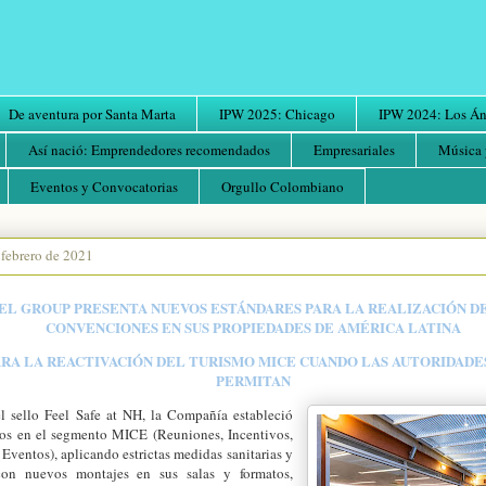
De aventura por Santa Marta
IPW 2025: Chicago
IPW 2024: Los Áng
Así nació: Emprendedores recomendados
Empresariales
Música 
Eventos y Convocatorias
Orgullo Colombiano
 febrero de 2021
EL GROUP PRESENTA NUEVOS ESTÁNDARES PARA LA REALIZACIÓN D
CONVENCIONES EN SUS PROPIEDADES DE AMÉRICA LATINA
PARA LA REACTIVACIÓN DEL TURISMO MICE CUANDO LAS AUTORIDAD
PERMITAN
l sello Feel Safe at NH, la Compañía estableció
os en el segmento MICE (Reuniones, Incentivos,
ventos), aplicando estrictas medidas sanitarias y
con nuevos montajes en sus salas y formatos,