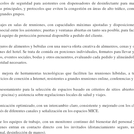
colos de seguridad para asistentes con dispensadores de desinfectante para ma
as principales, y protocolos que eviten la congestión en áreas de alto tráfico, co
grandes grupos.
jes en salas de reuniones, con capacidades máximas ajustadas y disposicione
ocial entre los asistentes; puertas y ventanas abiertas en tanto sea posible, para facil
 equipo de protección personal disponible a pedido del cliente.
uros de alimentos y bebidas con una nueva oferta creativa de almuerzos, cenas y 
ones del hotel. Se trata de comida en porciones individuales, formatos para llevar 
s, eventos sociales, bodas y otros encuentros, evaluando cada pedido y alineándolo
ridad necesarios.
 mejora de herramientas tecnológicas que faciliten las reuniones híbridas, a 
vicios de conexión a Internet, resistentes a grandes reuniones online, conferencias y
sesoramiento para la selección de espacios basado en criterios de sitios abiertos 
e piscina) y asistencia sobre regulaciones locales de salud y viajes.
unicación optimizado, con un intercambio claro, consistente y mejorado con los c
vés de diferentes canales y señalización en los espacios MICE.
de los equipos de trabajo, con un monitoreo continuo del bienestar del personal
enes entran en contacto directo con los invitados (distanciamiento seguro, 
nal, desinfección de manos).