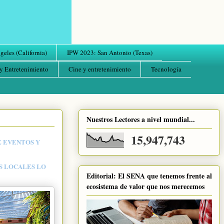
eles (California)
IPW 2023: San Antonio (Texas)
y Entretenimiento
Cine y entretenimiento
Tecnología
Nuestros Lectores a nivel mundial...
15,947,743
E EVENTOS Y
ES LOCALES LO
Editorial: El SENA que tenemos frente al
ecosistema de valor que nos merecemos