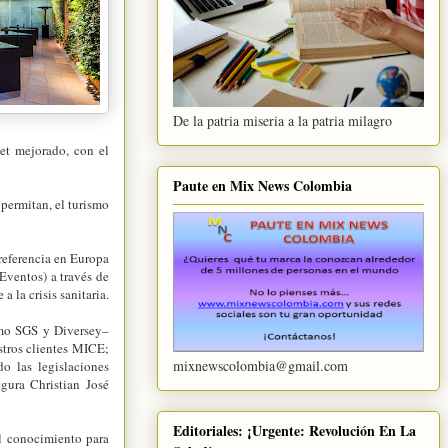
De la patria miseria a la patria milagro
net mejorado, con el
Paute en Mix News Colombia
 permitan, el turismo
referencia en Europa
Eventos) a través de
a la crisis sanitaria.
omo SGS y Diversey–
stros clientes MICE;
mixnewscolombia@gmail.com
o las legislaciones
gura Christian José
Editoriales: ¡Urgente: Revolución En La
el conocimiento para