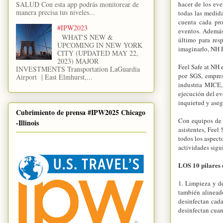
SALUD Con esta app podrás monitorear de
hacer de los ev
manera precisa tus niveles...
todas las medida
cuenta cada pro
#IPW2023
eventos. Además,
WHAT'S NEW &
último para res
UPCOMING IN NEW YORK
imaginarlo, NH H
CITY (UPDATED MAY 22,
2023) MAJOR
Feel Safe at NH 
INVESTMENTS Transportation LaGuardia
por SGS, empres
Airport | East Elmhurst,...
industria MICE,
ejecución del ev
inquietud y aseg
Cubrimiento de prensa #IPW2025 Chicago
Con equipos de 
-Illinois
asistentes, Feel
todos los aspect
actividades sigu
LOS 10 pilare
1. Limpieza y d
también alineado
desinfectan cada
desinfectan cuand