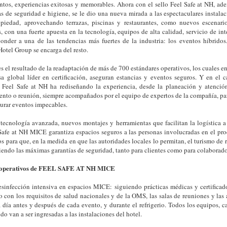
entos, experiencias exitosas y memorables. Ahora con el sello Feel Safe at NH, a
s de seguridad e higiene, se le dio una nueva mirada a las espectaculares instalac
piedad, aprovechando terrazas, piscinas y restaurantes, como nuevos escenari
 con una fuerte apuesta en la tecnología, equipos de alta calidad, servicio de int
ponder a una de las tendencias más fuertes de la industria: los eventos híbrido
otel Group se encarga del resto.
es el resultado de la readaptación de más de 700 estándares operativos, los cuales e
a global líder en certificación, aseguran estancias y eventos seguros. Y en el c
 Feel Safe at NH ha rediseñando la experiencia, desde la planeación y atención
ento o reunión, siempre acompañados por el equipo de expertos de la compañía, par
urar eventos impecables.
tecnología avanzada, nuevos montajes y herramientas que facilitan la logística a
 Safe at NH MICE garantiza espacios seguros a las personas involucradas en el pro
os para que, en la medida en que las autoridades locales lo permitan, el turismo de
iendo las máximas garantías de seguridad, tanto para clientes como para colaborado
s operativos de FEEL SAFE AT NH MICE
esinfección intensiva en espacios MICE: siguiendo prácticas médicas y certifica
 con los requisitos de salud nacionales y de la OMS, las salas de reuniones y las 
 día antes y después de cada evento, y durante el refrigerio. Todos los equipos, c
o van a ser ingresadas a las instalaciones del hotel.