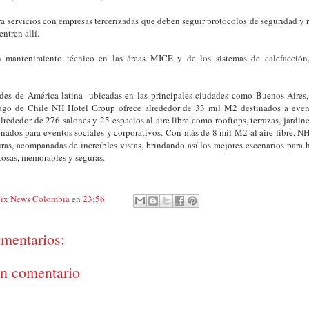
ra servicios con empresas tercerizadas que deben seguir protocolos de seguridad y r
ntren allí.
 mantenimiento técnico en las áreas MICE y de los sistemas de calefacción,
des de América latina -ubicadas en las principales ciudades como Buenos Aires
ago de Chile NH Hotel Group ofrece alrededor de 33 mil M2 destinados a eve
alrededor de 276 salones y 25 espacios al aire libre como rooftops, terrazas, jardine
nados para eventos sociales y corporativos. Con más de 8 mil M2 al aire libre, N
uras, acompañadas de increíbles vistas, brindando así los mejores escenarios para 
tosas, memorables y seguras.
ix News Colombia
en
23:56
mentarios:
un comentario