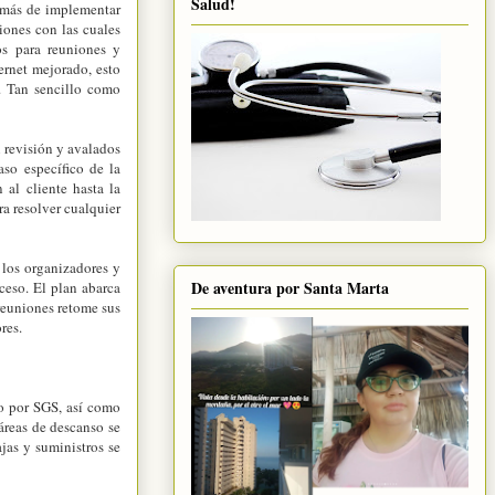
Salud!
demás de implementar
iones con las cuales
os para reuniones y
ernet mejorado, esto
s. Tan sencillo como
n revisión y avalados
aso específico de la
 al cliente hasta la
a resolver cualquier
 los organizadores y
De aventura por Santa Marta
ceso. El plan abarca
 reuniones retome sus
res.
do por SGS, así como
áreas de descanso se
ajas y suministros se