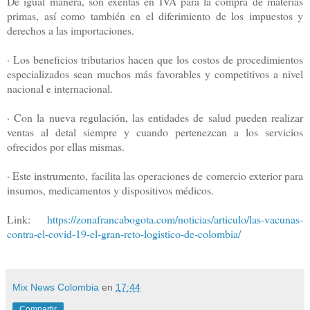
De igual manera, son exentas en IVA para la compra de materias
primas, así como también en el diferimiento de los impuestos y
derechos a las importaciones.
· Los beneficios tributarios hacen que los costos de procedimientos
especializados sean muchos más favorables y competitivos a nivel
nacional e internacional.
· Con la nueva regulación, las entidades de salud pueden realizar
ventas al detal siempre y cuando pertenezcan a los servicios
ofrecidos por ellas mismas.
· Este instrumento, facilita las operaciones de comercio exterior para
insumos, medicamentos y dispositivos médicos.
Link:
https://zonafrancabogota.com/noticias/articulo/las-vacunas-
contra-el-covid-19-el-gran-reto-logistico-de-colombia/
Mix News Colombia
en
17:44
Compartir