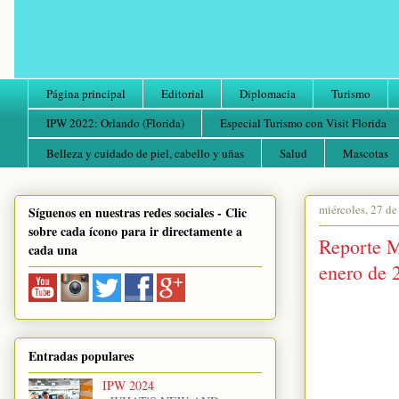
Página principal
Editorial
Diplomacia
Turismo
IPW 2022: Orlando (Florida)
Especial Turismo con Visit Florida
Belleza y cuidado de piel, cabello y uñas
Salud
Mascotas
miércoles, 27 de
Síguenos en nuestras redes sociales - Clic
sobre cada ícono para ir directamente a
Reporte M
cada una
enero de 
Entradas populares
IPW 2024