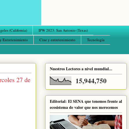
eles (California)
IPW 2023: San Antonio (Texas)
y Entretenimiento
Cine y entretenimiento
Tecnología
Nuestros Lectores a nivel mundial...
rcoles 27 de
15,944,750
Editorial: El SENA que tenemos frente al
ecosistema de valor que nos merecemos