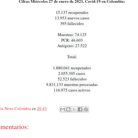
Cifras Miércoles 27 de enero de 2021, Covid-19 en Colombia:
15.137 recuperados

13.953 nuevos casos

395 fallecidos

Muestras: 74.125

PCR: 46.603

Antígeno: 27.522

Total:

1.880.041 recuperados

2.055.305 casos 

52.523 fallecidos

9.831.133 muestras procesadas

116.975 casos activos
ix News Colombia
en
20:43
mentarios: