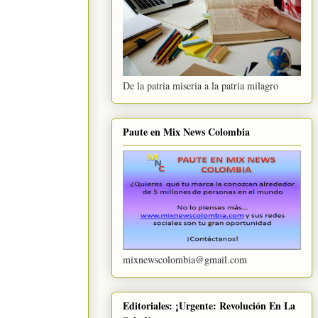
De la patria miseria a la patria milagro
Paute en Mix News Colombia
mixnewscolombia@gmail.com
Editoriales: ¡Urgente: Revolución En La