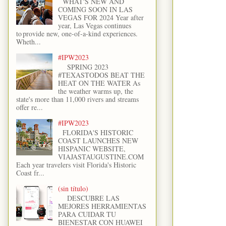
WHAT'S NEW AND
COMING SOON IN LAS
VEGAS FOR 2024 Year after
year, Las Vegas continues
to provide new, one-of-a-kind experiences.
Wheth...
#IPW2023
SPRING 2023
#TEXASTODOS BEAT THE
HEAT ON THE WATER As
the weather warms up, the
state's more than 11,000 rivers and streams
offer re...
#IPW2023
FLORIDA'S HISTORIC
COAST LAUNCHES NEW
HISPANIC WEBSITE,
VIAJASTAUGUSTINE.COM
Each year travelers visit Florida's Historic
Coast fr...
(sin título)
DESCUBRE LAS
MEJORES HERRAMIENTAS
PARA CUIDAR TU
BIENESTAR CON HUAWEI