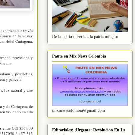
 experiencia a través
reunirse en la mesa y
De la patria miseria a la patria milagro
ácar Hotel Cartagena,
Paute en Mix News Colombia
arpone, provolone y
 Toscana.
salami y porchettas.
leta y panceta.
, luz natural y aire
ar y de Cartagena de
mixnewscolombia@gmail.com
guen viviendo en ella
tes entre COP$36.000
Editoriales: ¡Urgente: Revolución En La
6517050 / +57 313