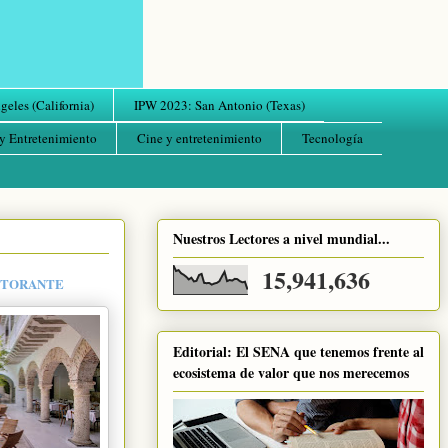
eles (California)
IPW 2023: San Antonio (Texas)
y Entretenimiento
Cine y entretenimiento
Tecnología
Nuestros Lectores a nivel mundial...
15,941,636
ISTORANTE
Editorial: El SENA que tenemos frente al
ecosistema de valor que nos merecemos