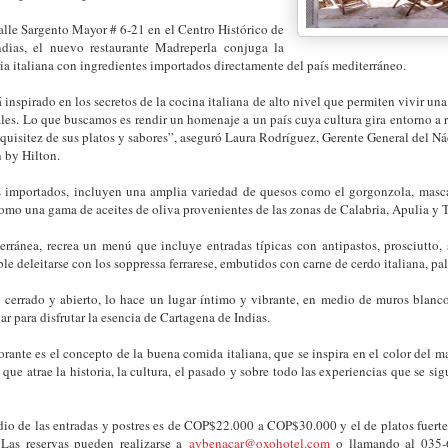
lle Sargento Mayor # 6-21 en el Centro Histórico de
dias, el nuevo restaurante Madreperla conjuga la
ria italiana con ingredientes importados directamente del país mediterráneo.
 inspirado en los secretos de la cocina italiana de alto nivel que permiten vivir una
ales. Lo que buscamos es rendir un homenaje a un país cuya cultura gira entorno a 
exquisitez de sus platos y sabores”, aseguró Laura Rodríguez, Gerente General del N
n by Hilton.
s importados, incluyen una amplia variedad de quesos como el gorgonzola, masc
omo una gama de aceites de oliva provenientes de las zonas de Calabria, Apulia y
rránea, recrea un menú que incluye entradas típicas con antipastos, prosciutto, 
le deleitarse con los soppressa ferrarese, embutidos con carne de cerdo italiana, pa
 cerrado y abierto, lo hace un lugar íntimo y vibrante, en medio de muros blancos
ugar para disfrutar la esencia de Cartagena de Indias.
rante es el concepto de la buena comida italiana, que se inspira en el color del m
 que atrae la historia, la cultura, el pasado y sobre todo las experiencias que se si
dio de las entradas y postres es de COP$22.000 a COP$30.000 y el de platos fuer
Las reservas pueden realizarse a
aybenacar@oxohotel.com
o llamando al 035-