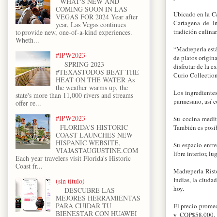
WHAT'S NEW AND
COMING SOON IN LAS
Ubicado en la Ca
VEGAS FOR 2024 Year after
Cartagena de In
year, Las Vegas continues
tradición culina
to provide new, one-of-a-kind experiences.
Wheth...
“Madreperla está
#IPW2023
de platos origin
SPRING 2023
disfrutar de la 
#TEXASTODOS BEAT THE
Curio Collectio
HEAT ON THE WATER As
the weather warms up, the
Los ingrediente
state's more than 11,000 rivers and streams
parmesano, así c
offer re...
#IPW2023
Su cocina medite
FLORIDA'S HISTORIC
También es posib
COAST LAUNCHES NEW
HISPANIC WEBSITE,
Su espacio entre
VIAJASTAUGUSTINE.COM
libre interior, l
Each year travelers visit Florida's Historic
Coast fr...
Madreperla Risto
Indias, la ciudad
(sin título)
hoy.
DESCUBRE LAS
MEJORES HERRAMIENTAS
PARA CUIDAR TU
El precio prome
BIENESTAR CON HUAWEI
y COP$58.000. 