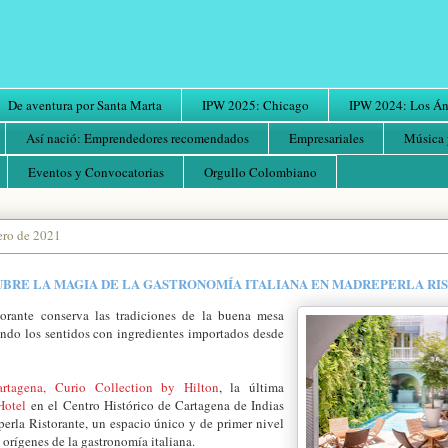
De aventura por Santa Marta
IPW 2025: Chicago
IPW 2024: Los Áng
Así nació: Emprendedores recomendados
Empresariales
Música 
Eventos y Convocatorias
Orgullo Colombiano
ero de 2021
BRE LA MAGIA DE LA GASTRONOMÍA ITALIANA EN MADREPERLA R
orante conserva las tradiciones de la buena mesa
ando los sentidos con ingredientes importados desde
.
rtagena, Curio Collection by Hilton
, la última
Hotel
en el Centro Histórico de Cartagena de Indias
erla Ristorante, un espacio único y de primer nivel
s orígenes de la gastronomía italiana.