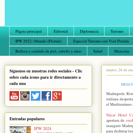
Página principal
Editorial
Diplomacia
Turismo
IPW 2022: Orlando (Florida)
Especial Turismo con Visit Florida
Belleza y cuidado de piel, cabello y uñas
Salud
Mascotas
martes, 26 de en
Síguenos en nuestras redes sociales - Clic
sobre cada ícono para ir directamente a
cada una
DESCU
Madreperla Rist
italiana despert
el Mediterráneo
Nácar Hotel Ca
Entradas populares
apertura de
oxo
inauguró Madrep
IPW 2024
para disfrutar lo