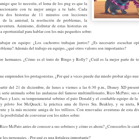
migo que lo necesite, el lema de los pug es que la
ocionante con tu mejor amigo a tu lado. Cada
nta dos historias de 11 minutos con lecciones
a de la amistad, la resolución de problemas, la
ventura. Asimismo, disfrutar de estas historias en
na oportunidad para hablar con los más pequeños sobre:
rabajar en equipo: ¿Los cachorros trabajan juntos? ¿Es necesario escuchar o
roblema? Además del trabajo en equipo, ¿qué otros valores son importantes?
ntre hermanos. ¿Cómo es el trato de Bingo y Rolly? ¿Cuál es la mejor parte de 
?
que emprenden los protagonistas. ¿Por qué a veces puede dar miedo probar algo n
 partir del 21 de diciembre, de lunes a viernes a las 6:30 p.m., Disney XD prese
la serie animada sobre las andanzas del famoso multimillonario, Rico McPato; sus so
 Paco y Luis; su temperamental sobrino el pato Donald y el confiable equipo de l
 y piloto Joe McQuack; la práctica ama de llaves Sra. Beakley, y su nieta, 
ente y la más reciente amiga de los trillizos. Con renovadas aventuras de esta div
n la posibilidad de conversar con los niños sobre:
 Rico McPato antes de conocer a sus sobrinos y cómo es ahora? ¿Conocerlos le cam
de los personajes. ¿Por qué es una fortaleza importante?