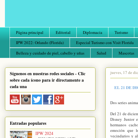
Página principal
Editorial
Diplomacia
Turismo
IPW 2022: Orlando (Florida)
Especial Turismo con Visit Florida
Belleza y cuidado de piel, cabello y uñas
Salud
Mascotas
jueves, 17 de d
Síguenos en nuestras redes sociales - Clic
sobre cada ícono para ir directamente a
cada una
EL 21 DE D
Dos series anim
Del 21 de diciem
Disney Junior 
Entradas populares
hermanos cacho
emoción que lo
IPW 2024
vecindarios y a