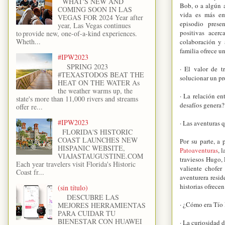
WHAT'S NEW AND
Bob, o a algún a
COMING SOON IN LAS
vida es más em
VEGAS FOR 2024 Year after
episodio prese
year, Las Vegas continues
positivas acerc
to provide new, one-of-a-kind experiences.
Wheth...
colaboración y a
familia ofrece u
#IPW2023
SPRING 2023
· El valor de t
#TEXASTODOS BEAT THE
solucionar un p
HEAT ON THE WATER As
the weather warms up, the
· La relación e
state's more than 11,000 rivers and streams
desafíos genera
offer re...
#IPW2023
· Las aventuras 
FLORIDA'S HISTORIC
COAST LAUNCHES NEW
Por su parte, a
HISPANIC WEBSITE,
Patoaventuras
, 
VIAJASTAUGUSTINE.COM
traviesos Hugo,
Each year travelers visit Florida's Historic
valiente chofer
Coast fr...
aventurera resid
historias ofrece
(sin título)
DESCUBRE LAS
· ¿Cómo era Tío
MEJORES HERRAMIENTAS
PARA CUIDAR TU
BIENESTAR CON HUAWEI
· La curiosidad 