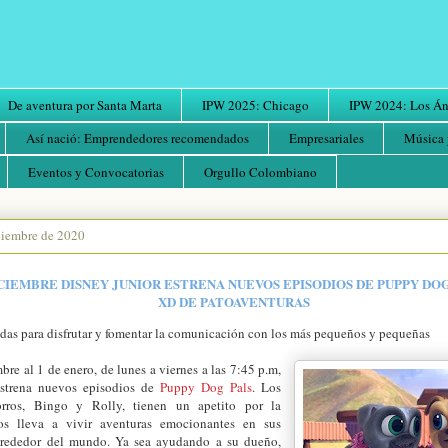
De aventura por Santa Marta
IPW 2025: Chicago
IPW 2024: Los Áng
Así nació: Emprendedores recomendados
Empresariales
Música 
Eventos y Convocatorias
Orgullo Colombiano
iciembre de 2020
ICIEMBRE DISNEY JUNIOR ESTRENA NUEVOS EPISODIOS DE PUPPY DOG
XD DE PATOAVENTURAS
adas para disfrutar y fomentar la comunicación con los más pequeños y pequeñas
bre al 1 de enero, de lunes a viernes a las 7:45 p.m,
estrena nuevos episodios de
Puppy Dog Pals
. Los
rros, Bingo y Rolly, tienen un apetito por la
s lleva a vivir aventuras emocionantes en sus
lrededor del mundo. Ya sea ayudando a su dueño,