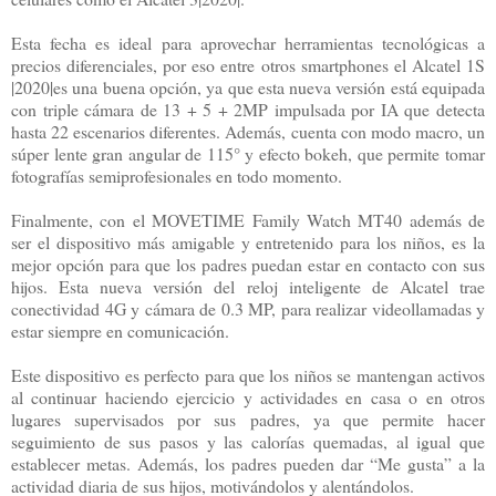
Esta fecha es ideal para aprovechar herramientas tecnológicas a
precios diferenciales, por eso entre otros smartphones el Alcatel 1S
|2020|es una buena opción, ya que esta nueva versión está equipada
con triple cámara de 13 + 5 + 2MP impulsada por IA que detecta
hasta 22 escenarios diferentes. Además, cuenta con modo macro, un
súper lente gran angular de 115° y efecto bokeh, que permite tomar
fotografías semiprofesionales en todo momento.
Finalmente, con el MOVETIME Family Watch MT40 además de
ser el dispositivo más amigable y entretenido para los niños, es la
mejor opción para que los padres puedan estar en contacto con sus
hijos. Esta nueva versión del reloj inteligente de Alcatel trae
conectividad 4G y cámara de 0.3 MP, para realizar videollamadas y
estar siempre en comunicación.
Este dispositivo es perfecto para que los niños se mantengan activos
al continuar haciendo ejercicio y actividades en casa o en otros
lugares supervisados por sus padres, ya que permite hacer
seguimiento de sus pasos y las calorías quemadas, al igual que
establecer metas. Además, los padres pueden dar “Me gusta” a la
actividad diaria de sus hijos, motivándolos y alentándolos.