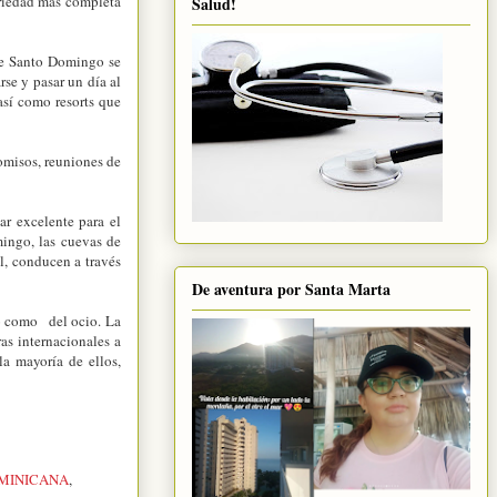
ariedad más completa
Salud!
e Santo Domingo se
rse y pasar un día al
, así como
resorts que
omisos, reuniones de
r excelente para el
mingo, las cuevas de
al, conducen a través
De aventura por Santa Marta
jo como del ocio. La
as internacionales a
la mayoría de ellos,
OMINICANA
,