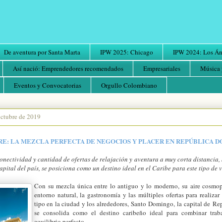
De aventura por Santa Marta
IPW 2025: Chicago
IPW 2024: Los Áng
Así nació: Emprendedores recomendados
Empresariales
Música 
Eventos y Convocatorias
Orgullo Colombiano
octubre de 2019
RE: LA MEZCLA PERFECTA DE NEGOCIOS Y PLACER EN REPÚBLICA 
onectividad y cantidad de ofertas de relajación y
aventura a muy corta distancia,
apital del país, se posiciona como un destino ideal en el Caribe para este tipo de v
Con su mezcla única entre lo antiguo y lo moderno,
su aire cosmop
entorno natural, la gastronomía y las múltiples ofertas para realizar
tipo en la ciudad y los alrededores,
Santo Domingo,
la capital de
Rep
se consolida como el destino caribeño ideal para combinar trab
equilibrio perfecto.