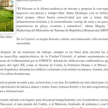
“El bleisure es la última tendencia en turismo y propone la converg
negocios con placer y tiempo libre
.
Santo Domingo, con su belleza
ideal porque ofrece buena conectividad por aire y tierra, d
infraestructura hotelera y la extraordinaria ventaja de estar a un pas
experiencias de playa, aventura y naturaleza”,
afirma Magaly T
Marketing del Ministerio de Turismo de República Dominicana (MIT
llas Artes
En
la Capital
, se respira historia, cultura, una interesante vida noctu
irresistible.
después de las reuniones de trabajo, siempre es un buen plan recorrer las es
as maravillas arquitectónicas de la Ciudad Colonial, el primer asentamiento 
monio de la Humanidad por la UNESCO. Además de edificaciones emblemáticas que
ipios del siglo XX, como el Alcázar de Colón, la Fortaleza Ozama o el Museo 
orte Española), abundan los edificios coloniales convertidos en museos, tiendas, res
r la cultura dominicana.
l se puede recorrer a pie, en bicicleta, o en tren. Es también un sitio ideal para vis
spectáculos de música, danza y teatro, bares, terrazas-bistrós y los más exquisitos p
na e internacional.
uenta además con lugares para descansar tranquilamente con la naturaleza circun
 Nacional, el más grande del Caribe, o el Malecón, bordeado de palmeras y con 