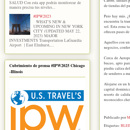
Caribe, ideales 
SALUD Con esta app podrás monitorear de
de tiendas del pa
manera precisa tus niveles...
#IPW2023
Pero hay más. ¿
encuentra la tra
WHAT'S NEW &
UPCOMING IN NEW YORK
sol. Esta zona t
CITY (UPDATED MAY 22,
ofrecen pases de 
2023) MAJOR
INVESTMENTS Transportation LaGuardia
Aquellos con un 
Airport | East Elmhurst,...
negocios, confer
Cerca de Aeropu
buceo, apto par
Cubrimiento de prensa #IPW2025 Chicago
piedra caliza de
-Illinois
de senderos a ma
Alojarse en un h
capital dominic
resorts de cali
reconocidos chef
Publicado por
M
Etiquetas:
BLEI