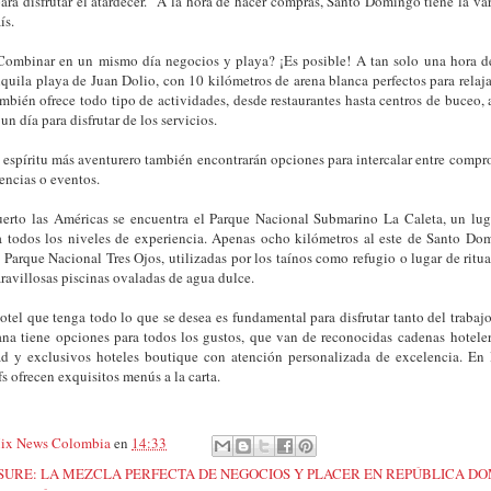
para disfrutar el atardecer. A la hora de hacer compras, Santo Domingo tiene la v
ís.
Combinar en un mismo día negocios y playa? ¡Es posible!
A tan solo una hora d
nquila playa de Juan Dolio, con 10 kilómetros de arena blanca perfectos para relaja
ambién ofrece todo tipo de actividades, desde restaurantes hasta centros de buceo
un día para disfrutar de los servicios.
espíritu más aventurero también encontrarán opciones para intercalar entre compr
encias o eventos.
erto las Américas se encuentra el Parque Nacional Submarino La Caleta, un luga
a todos los niveles de experiencia. Apenas ocho kilómetros al este de Santo Do
l Parque Nacional Tres Ojos, utilizadas por los taínos como refugio o lugar de ritu
ravillosas piscinas ovaladas de agua dulce.
otel que tenga todo lo que se desea es fundamental para disfrutar tanto del traba
ana tiene opciones para todos los gustos, que van de reconocidas
cadenas hoteler
dad y exclusivos hoteles boutique con atención personalizada de excelencia. En 
s ofrecen exquisitos menús a la carta.
ix News Colombia
en
14:33
SURE: LA MEZCLA PERFECTA DE NEGOCIOS Y PLACER EN REPÚBLICA D