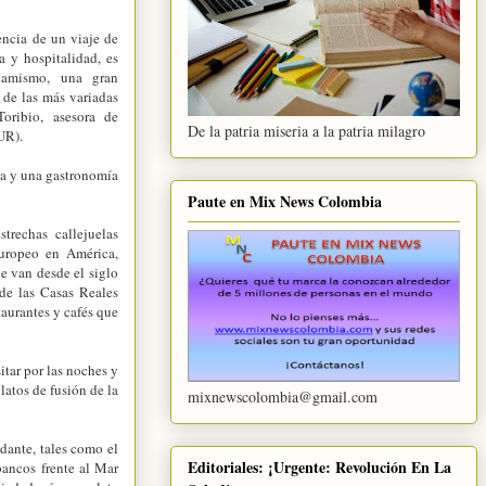
encia de un viaje de
 y hospitalidad, es
inamismo, una gran
o de las más variadas
oribio, asesora de
De la patria miseria a la patria milagro
UR).
rna y una gastronomía
Paute en Mix News Colombia
trechas callejuelas
europeo en América,
 van desde el siglo
de las Casas Reales
taurantes y cafés que
itar por las noches y
latos de fusión de la
mixnewscolombia@gmail.com
dante, tales como el
Editoriales: ¡Urgente: Revolución En La
bancos frente al Mar