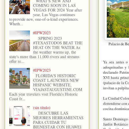
WHAT'S NEW AND
COMING SOON IN LAS
VEGAS FOR 2024 Year after
year, Las Vegas continues
to provide new, one-of-a-kind experiences.
Wheth...
#IPW2023
SPRING 2023
#TEXASTODOS BEAT THE
Palacio de Be
HEAT ON THE WATER As
the weather warms up, the
state's more than 11,000 rivers and streams
offer re...
Ya sea antes o 
adoquinadas y l
#IPW2023
declarado Patri
FLORIDA'S HISTORIC
XVI hasta princ
COAST LAUNCHES NEW
(palacio de la C
HISPANIC WEBSITE,
invitan a palpita
VIAJASTAUGUSTINE.COM
Each year travelers visit Florida's Historic
La Ciudad Colonia
Coast fr...
distenderse con e
(sin título)
cocina dominica
DESCUBRE LAS
MEJORES HERRAMIENTAS
Santo Domingo c
PARA CUIDAR TU
Jardín Botánico
BIENESTAR CON HUAWEI