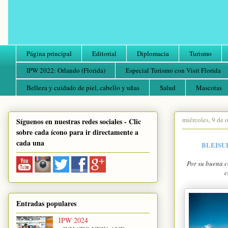
Página principal
Editorial
Diplomacia
Turismo
IPW 2022: Orlando (Florida)
Especial Turismo con Visit Florida
Belleza y cuidado de piel, cabello y uñas
Salud
Mascotas
miércoles, 9 de 
Síguenos en nuestras redes sociales - Clic
sobre cada ícono para ir directamente a
cada una
BLEISU
Por su buena c
c
Entradas populares
IPW 2024