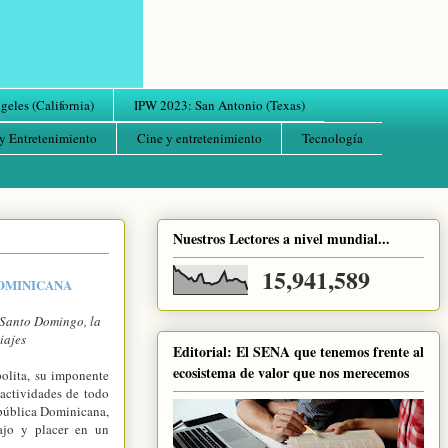
eles (California)
IPW 2023: San Antonio (Texas)
y Entretenimiento
Cine y entretenimiento
Tecnología
Nuestros Lectores a nivel mundial...
15,941,589
DOMINICANA
 Santo Domingo, la
iajes
Editorial: El SENA que tenemos frente al
ecosistema de valor que nos merecemos
olita, su imponente
 actividades de todo
ública Dominicana,
ajo y placer en un