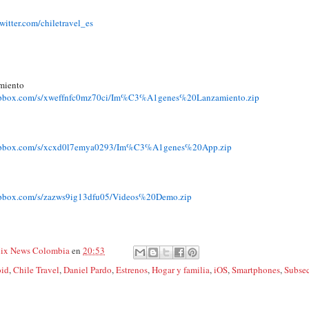
twitter.com/chiletrave
l_es
miento
pbox.com/s/xwef
fnfc0mz70ci/Im%C3%A1genes%20La
nzamiento.zip
pbox.com/s/xcxd
0l7emya0293/Im%C3%A1genes%20Ap
p.zip
pbox.com/s/zazw
s9ig13dfu05/Videos%20Demo.zip
ix News Colombia
en
20:53
oid
,
Chile Travel
,
Daniel Pardo
,
Estrenos
,
Hogar y familia
,
iOS
,
Smartphones
,
Subsec