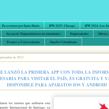
De aventura por Santa Marta
IPW 2025: Chicago
IPW 2024: Los Áng
Así nació: Emprendedores recomendados
Empresariales
Música 
Eventos y Convocatorias
Orgullo Colombiano
eptiembre de 2013
E LANZÓ LA PRIMERA APP CON TODA LA INFOR
ESARIA PARA VISITAR EL PAÍS, ES GRATUITA Y Y
DISPONIBLE PARA APARATOS IOS Y ANDROID
aron los turistas que arribaron esta
uerto Internacional de Santiago, ya