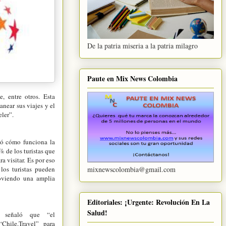
De la patria miseria a la patria milagro
Paute en Mix News Colombia
e, entre otros. Esta
anear sus viajes y el
ler”.
icó cómo funciona la
% de los turistas que
a visitar. Es por eso
mixnewscolombia@gmail.com
los turistas pueden
moviendo una amplia
Editoriales: ¡Urgente: Revolución En La
Salud!
o señaló que “el
Chile.Travel” para