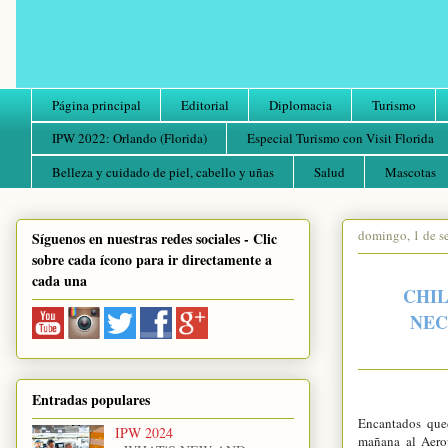
Página principal
Editorial
Diplomacia
Turismo
IPW 2022: Orlando (Florida)
Especial Turismo con Visit Florida
Belleza y cuidado de piel, cabello y uñas
Salud
Mascotas
domingo, 1 de s
Síguenos en nuestras redes sociales - Clic
sobre cada ícono para ir directamente a
cada una
CHIL
NEC
Entradas populares
Encantados qued
IPW 2024
mañana al Aerop