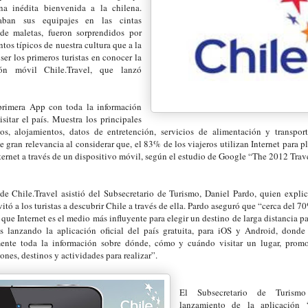
na inédita bienvenida a la chilena.
raban sus equipajes en las cintas
 de maletas, fueron sorprendidos por
tos típicos de nuestra cultura que a la
ser los primeros turistas en conocer la
ión móvil Chile.Travel, que lanzó
primera App con toda la información
isitar el país. Muestra los principales
icos, alojamientos, datos de entretención, servicios de alimentación y transport
e gran relevancia al considerar que, el 83% de los viajeros utilizan Internet para pl
ernet a través de un dispositivo móvil, según el estudio de Google “The 2012 Trave
de Chile.Travel asistió del Subsecretario de Turismo, Daniel Pardo, quien expl
itó a los turistas a descubrir Chile a través de ella. Pardo aseguró que “cerca del 70
 que Internet es el medio más influyente para elegir un destino de larga distancia par
 lanzando la aplicación oficial del país gratuita, para iOS y Android, donde 
mente toda la información sobre dónde, cómo y cuándo visitar un lugar, pro
ones, destinos y actividades para realizar”.
El Subsecretario de Turism
lanzamiento de la aplicación “