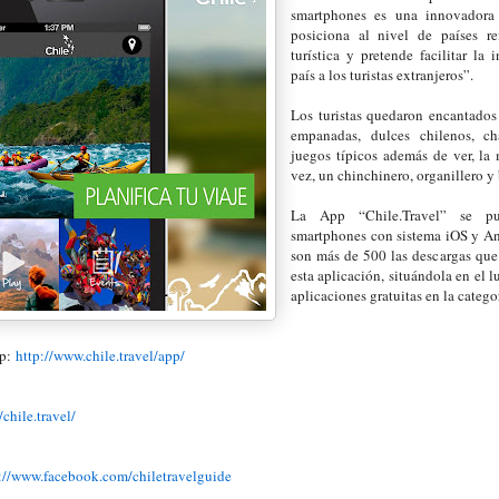
smartphones es una innovadora 
posiciona al nivel de países re
turística y pretende facilitar la 
país a los turistas extranjeros”.
Los turistas quedaron encantados 
empanadas, dulces chilenos, ch
juegos típicos además de ver, la
vez, un chinchinero, organillero y
La App “Chile.Travel” se pu
smartphones con sistema iOS y An
son más de 500 las descargas que
esta aplicación, situándola en el 
aplicaciones gratuitas en la categor
p:
http://www.chile.travel/app/
/chile.travel/
s://www.facebook.com/chile
travelguide