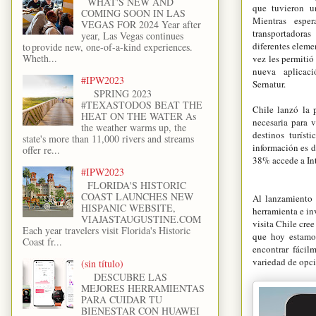
WHAT'S NEW AND
que tuvieron u
COMING SOON IN LAS
Mientras espe
VEGAS FOR 2024 Year after
transportadoras
year, Las Vegas continues
diferentes elemen
to provide new, one-of-a-kind experiences.
Wheth...
vez les permitió 
nueva aplicac
#IPW2023
Sernatur.
SPRING 2023
#TEXASTODOS BEAT THE
Chile lanzó la 
HEAT ON THE WATER As
necesaria para v
the weather warms up, the
destinos turíst
state's more than 11,000 rivers and streams
información es d
offer re...
38% accede a Int
#IPW2023
FLORIDA'S HISTORIC
COAST LAUNCHES NEW
Al lanzamiento 
HISPANIC WEBSITE,
herramienta e inv
VIAJASTAUGUSTINE.COM
visita Chile cree
Each year travelers visit Florida's Historic
que hoy estamos
Coast fr...
encontrar fácil
variedad de opci
(sin título)
DESCUBRE LAS
MEJORES HERRAMIENTAS
PARA CUIDAR TU
BIENESTAR CON HUAWEI