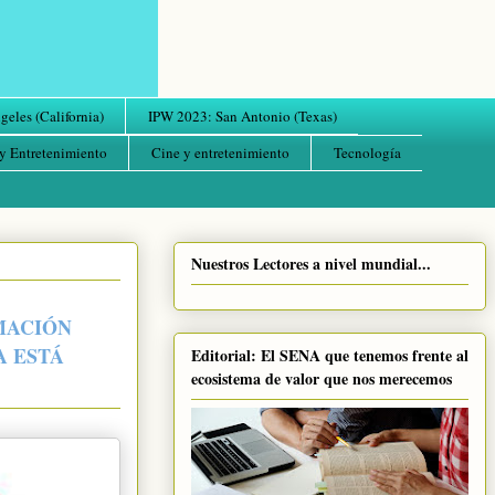
eles (California)
IPW 2023: San Antonio (Texas)
y Entretenimiento
Cine y entretenimiento
Tecnología
Nuestros Lectores a nivel mundial...
MACIÓN
A ESTÁ
Editorial: El SENA que tenemos frente al
ecosistema de valor que nos merecemos