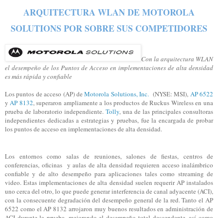
ARQUITECTURA WLAN DE MOTOROLA
SOLUTIONS POR SOBRE SUS COMPETIDORES
Con la arquitectura WLAN
el desempeño de los Puntos de Acceso en implementaciones de alta densidad
es más rápida y confiable
Los puntos de acceso (AP) de
Motorola Solution
s
, Inc.
(NYSE: MSI),
AP 6522
y
AP 8132
, superaron ampliamente a los productos de Ruckus Wireless en una
prueba de laboratorio independiente.
Tolly
, una de las principales consultoras
independientes dedicadas a estrategias y pruebas, fue la encargada de probar
los puntos de acceso en implementaciones de alta densidad.
Los entornos como salas de reuniones, salones de fiestas, centros de
conferencias, oficinas
y aulas de alta densidad requieren acceso inalámbrico
confiable y de alto desempeño para aplicaciones tales como streaming de
video. Estas implementaciones de alta densidad suelen requerir AP instalados
uno cerca del otro, lo que puede generar interferencia de canal adyacente (ACI),
con la consecuente degradación del desempeño general de la red. Tanto el AP
6522 como el AP 8132 arrojaron muy buenos resultados en administración de
ACI durante la prueba, mejorando el desempeño total descendente, así como